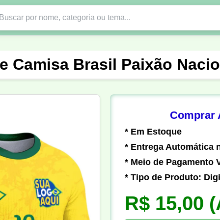
Nono Ano
Religião
DTF em PNG
Abad
te Camisa Brasil Paixão Nacio
nte
Formandos
Profissão
Festa Junina
o
Católica
Uniforme
Gamer
Vôlei
Comprar A
* Em Estoque
er
Pedagogia
Biologia
Geografia
Hi
* Entrega Automática n
* Meio de Pagamento V
* Tipo de Produto: Digi
R$ 15,00
(