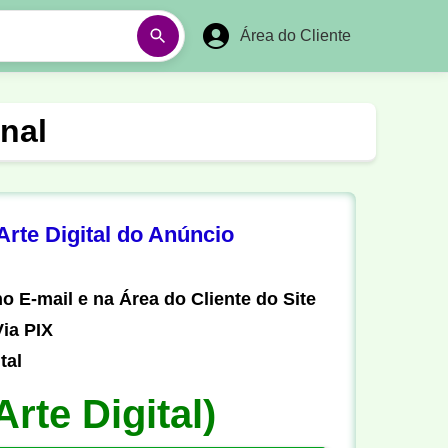
Área do Cliente
á
Aulas em Vídeos
nal
Ano Novo
Réveillon
Futebol Amador
Pesca
rte Digital do Anúncio
stória
Matemática
o E-mail e na Área do Cliente do Site
ia PIX
tal
Arte Digital)