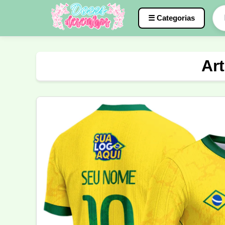
☰ Categorias
Caneca
InterClasse
Terceirão
Ar
Molde de Costura
Professora
Fo
Carnaval
Natal
Natalina
Agr
Motocross
Ciclismo
Nail Design
Língua Portuguesa