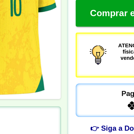
Comprar e
ATENÇ
físi
vende
Pag
👉 Siga a D