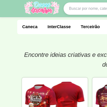
Caneca
InterClasse
Terceirão
Encontre ideias criativas e e
Molde de Costura
Professora
Fo
d
Carnaval
Natal
Natalina
Agr
Motocross
Ciclismo
Nail Design
Língua Portuguesa