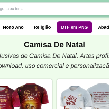
Nono Ano
Religião
DTF em PNG
Abad
Camisa De Natal
xclusivas de Camisa De Natal. Artes pro
nte
Formandos
Profissão
Festa Junina
ownload, uso comercial e personalizaçã
o
Católica
Uniforme
Gamer
Vôlei
er
Pedagogia
Biologia
Geografia
Hi