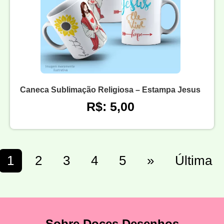
Caneca Sublimação Religiosa – Estampa Jesus
R$: 5,00
1
2
3
4
5
»
Última
Sobre Doces Desenhos