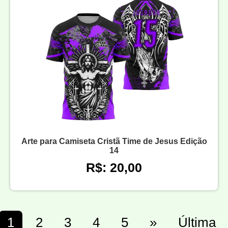
Arte para Camiseta Cristã Time de Jesus Edição
14
R$: 20,00
1
2
3
4
5
»
Última