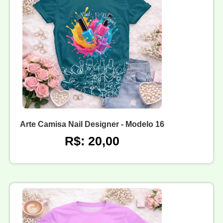
Arte Camisa Nail Designer - Modelo 16
R$: 20,00