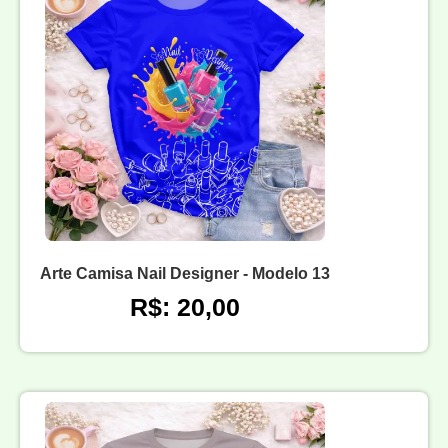
Arte Camisa Nail Designer - Modelo 13
R$: 20,00