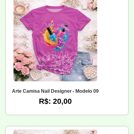
Arte Camisa Nail Designer - Modelo 09
R$: 20,00