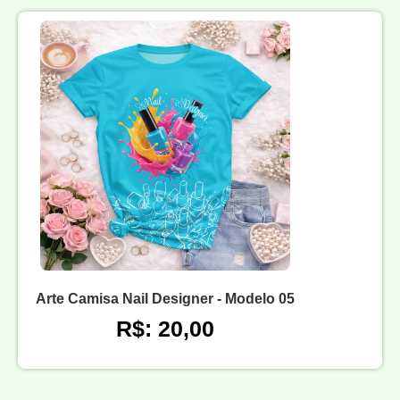
Arte Camisa Nail Designer - Modelo 05
R$: 20,00