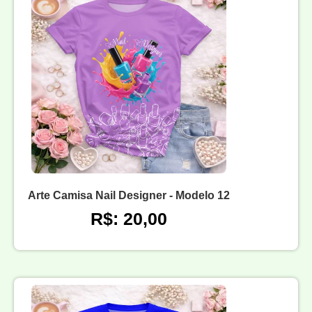
Arte Camisa Nail Designer - Modelo 12
R$: 20,00