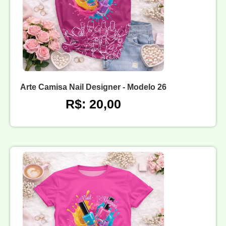
Arte Camisa Nail Designer - Modelo 26
R$: 20,00