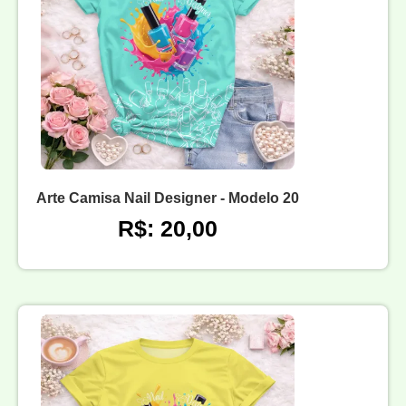
Arte Camisa Nail Designer - Modelo 20
R$: 20,00