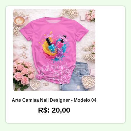
Arte Camisa Nail Designer - Modelo 04
R$: 20,00