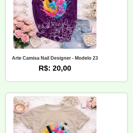
Arte Camisa Nail Designer - Modelo 23
R$: 20,00