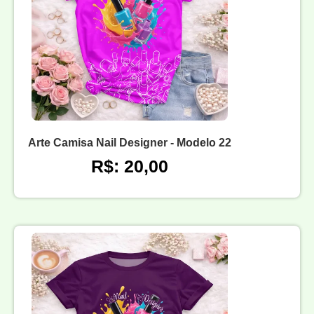
Arte Camisa Nail Designer - Modelo 22
R$: 20,00