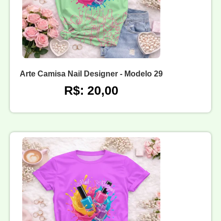
Arte Camisa Nail Designer - Modelo 29
R$: 20,00