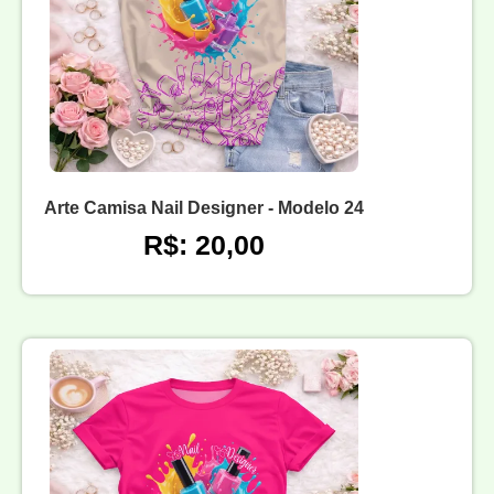
Arte Camisa Nail Designer - Modelo 24
R$: 20,00