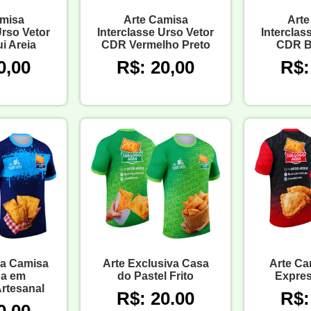
amisa
Arte Camisa
Arte
Urso Vetor
Interclasse Urso Vetor
Interclas
i Areia
CDR Vermelho Preto
CDR B
0,00
R$: 20,00
R$:
pa Camisa
Arte Exclusiva Casa
Arte Ca
da em
do Pastel Frito
Expres
Artesanal
R$: 20.00
R$: