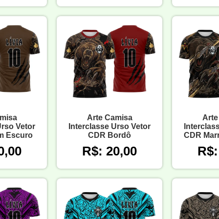
amisa
Arte Camisa
Arte
Urso Vetor
Interclasse Urso Vetor
Interclas
m Escuro
CDR Bordô
CDR Marr
0,00
R$: 20,00
R$: