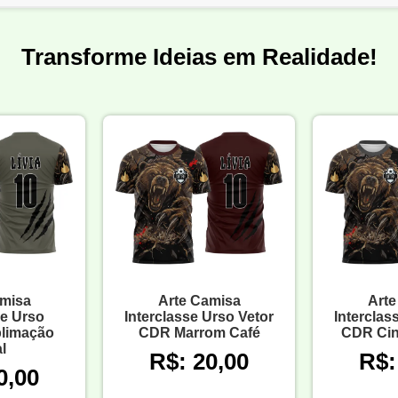
Transforme Ideias em Realidade!
amisa
Arte Camisa
Arte
se Urso
Interclasse Urso Vetor
Interclas
blimação
CDR Marrom Café
CDR Ci
l
R$: 20,00
R$:
0,00