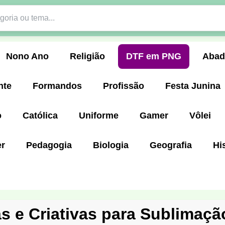
Nono Ano
Religião
DTF em PNG
Abad
nte
Formandos
Profissão
Festa Junina
o
Católica
Uniforme
Gamer
Vôlei
er
Pedagogia
Biologia
Geografia
Hi
as e Criativas para Sublimaçã