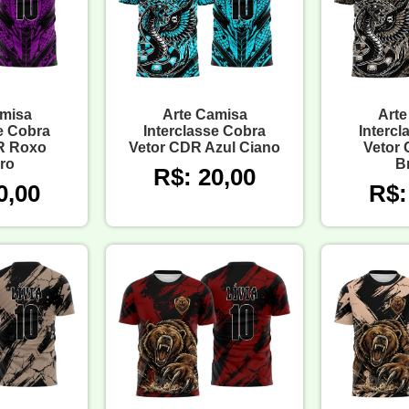
amisa
Arte Camisa
Arte
e Cobra
Interclasse Cobra
Interc
R Roxo
Vetor CDR Azul Ciano
Vetor
ro
B
R$: 20,00
0,00
R$: