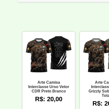
Arte Camisa
Arte C
Interclasse Urso Vetor
Interclas
CDR Preto Branco
Grizzly Su
Tota
R$: 20,00
R$: 2