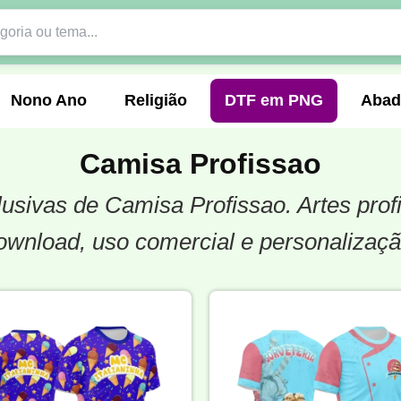
Nono Ano
Religião
DTF em PNG
Abad
Camisa Profissao
clusivas de Camisa Profissao. Artes pr
nte
Formandos
Profissão
Festa Junina
ownload, uso comercial e personalizaçã
o
Católica
Uniforme
Gamer
Vôlei
er
Pedagogia
Biologia
Geografia
Hi