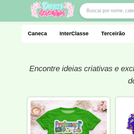
Caneca
InterClasse
Terceirão
Encontre ideias criativas e ex
Molde de Costura
Professora
Fo
d
Carnaval
Natal
Natalina
Agr
Motocross
Ciclismo
Nail Design
Língua Portuguesa