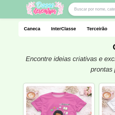
Caneca
InterClasse
Terceirão
Encontre ideias criativas e e
Molde de Costura
Professora
Fo
prontas 
Carnaval
Natal
Natalina
Agr
Motocross
Ciclismo
Nail Design
Língua Portuguesa