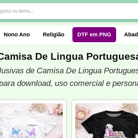
Nono Ano
Religião
DTF em PNG
Abad
Camisa De Lingua Portugues
xclusivas de Camisa De Lingua Portugue
nte
Formandos
Profissão
Festa Junina
para download, uso comercial e person
o
Católica
Uniforme
Gamer
Vôlei
er
Pedagogia
Biologia
Geografia
Hi