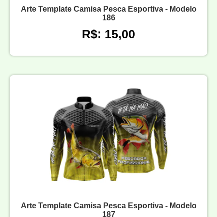
Arte Template Camisa Pesca Esportiva - Modelo
186
R$: 15,00
Arte Template Camisa Pesca Esportiva - Modelo
187