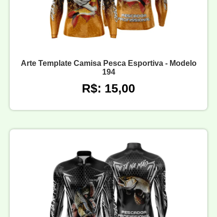
Arte Template Camisa Pesca Esportiva - Modelo
194
R$: 15,00