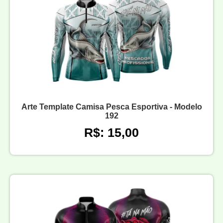
Arte Template Camisa Pesca Esportiva - Modelo
192
R$: 15,00