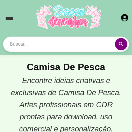
Camisa De Pesca
Encontre ideias criativas e
exclusivas de Camisa De Pesca.
Artes profissionais em CDR
prontas para download, uso
comercial e personalização.