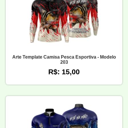
Arte Template Camisa Pesca Esportiva - Modelo
203
R$: 15,00