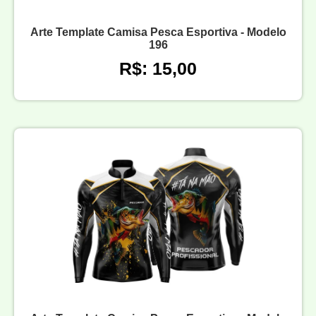
Arte Template Camisa Pesca Esportiva - Modelo
196
R$: 15,00