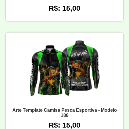
R$: 15,00
Arte Template Camisa Pesca Esportiva - Modelo
188
R$: 15,00