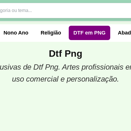
Nono Ano
Religião
DTF em PNG
Abad
Dtf Png
clusivas de Dtf Png. Artes profissionai
nte
Formandos
Profissão
Festa Junina
uso comercial e personalização.
o
Católica
Uniforme
Gamer
Vôlei
er
Pedagogia
Biologia
Geografia
Hi