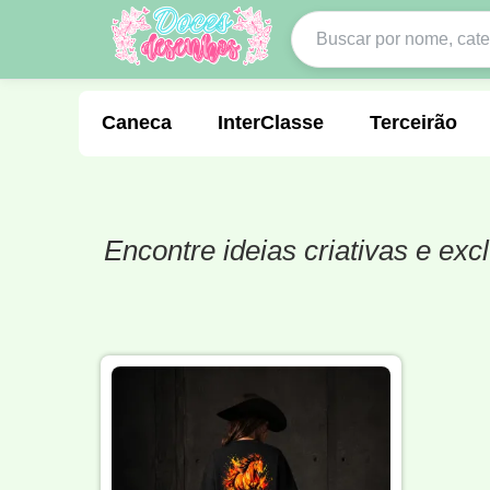
Caneca
InterClasse
Terceirão
Encontre ideias criativas e ex
Molde de Costura
Professora
Fo
Carnaval
Natal
Natalina
Agr
Motocross
Ciclismo
Nail Design
Língua Portuguesa