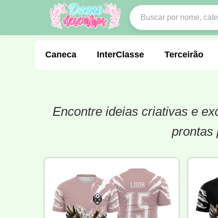
Caneca
InterClasse
Terceirão
Encontre ideias criativas e e
Molde de Costura
Professora
Fo
prontas 
Carnaval
Natal
Natalina
Agr
Motocross
Ciclismo
Nail Design
Língua Portuguesa