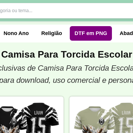
Nono Ano
Religião
DTF em PNG
Abad
Camisa Para Torcida Escolar
xclusivas de Camisa Para Torcida Escol
nte
Formandos
Profissão
Festa Junina
para download, uso comercial e person
o
Católica
Uniforme
Gamer
Vôlei
er
Pedagogia
Biologia
Geografia
Hi