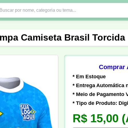
Nono Ano
Religião
DTF em PNG
Abad
mpa Camiseta Brasil Torcida
nte
Formandos
Profissão
Festa Junina
o
Católica
Uniforme
Gamer
Vôlei
Comprar A
* Em Estoque
er
Pedagogia
Biologia
Geografia
Hi
* Entrega Automática n
* Meio de Pagamento V
* Tipo de Produto: Digi
R$ 15,00
(