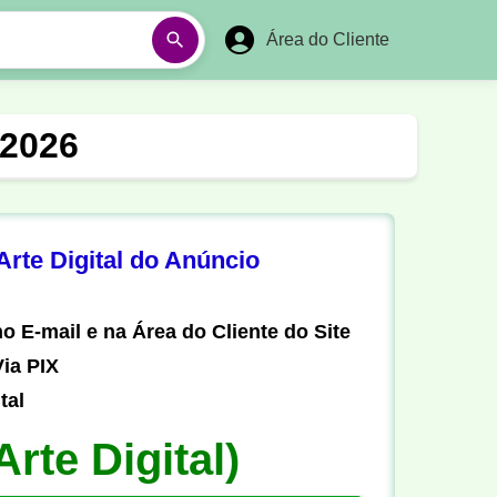
Área do Cliente
á
Aulas em Vídeos
 2026
Ano Novo
Réveillon
Futebol Amador
Pesca
rte Digital do Anúncio
stória
Matemática
o E-mail e na Área do Cliente do Site
ia PIX
tal
Arte Digital)