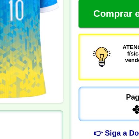
Comprar e
ATENÇ
físi
vende
Pag
👉 Siga a D