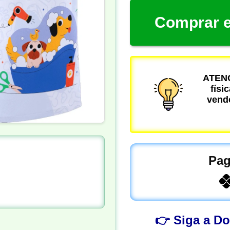
Comprar e
ATENÇ
físi
vende
Pag
👉 Siga a D