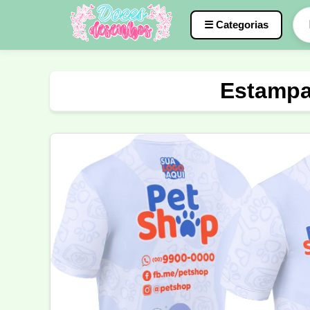
☰ Categorias
Caneca
InterClasse
Terceirão
Estampa
Molde de Costura
Professora
Fo
Carnaval
Natal
Natalina
Agr
Motocross
Ciclismo
Nail Design
Língua Portuguesa