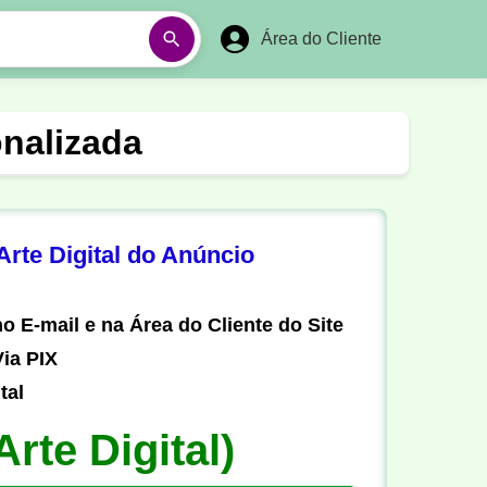
Área do Cliente
á
Aulas em Vídeos
nalizada
Ano Novo
Réveillon
Futebol Amador
Pesca
rte Digital do Anúncio
stória
Matemática
o E-mail e na Área do Cliente do Site
ia PIX
tal
Arte Digital)