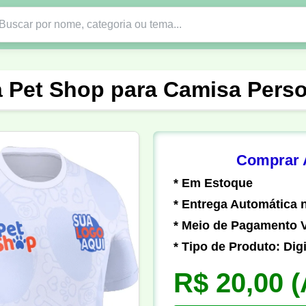
Nono Ano
Religião
DTF em PNG
Abad
 Pet Shop para Camisa Perso
nte
Formandos
Profissão
Festa Junina
o
Católica
Uniforme
Gamer
Vôlei
Comprar A
* Em Estoque
er
Pedagogia
Biologia
Geografia
Hi
* Entrega Automática n
* Meio de Pagamento V
* Tipo de Produto: Digi
R$ 20,00
(