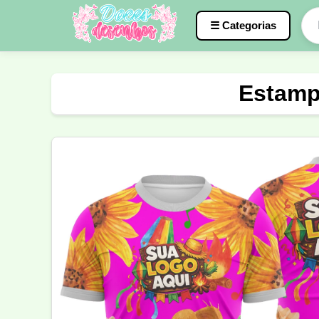
☰ Categorias
Caneca
InterClasse
Terceirão
Estamp
Molde de Costura
Professora
Fo
Carnaval
Natal
Natalina
Agr
Motocross
Ciclismo
Nail Design
Língua Portuguesa