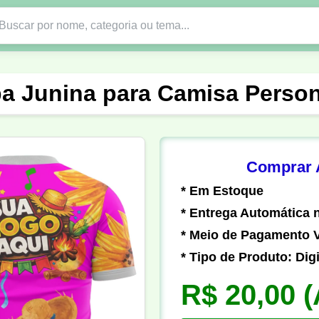
Nono Ano
Religião
DTF em PNG
Abad
a Junina para Camisa Person
nte
Formandos
Profissão
Festa Junina
o
Católica
Uniforme
Gamer
Vôlei
Comprar A
* Em Estoque
er
Pedagogia
Biologia
Geografia
Hi
* Entrega Automática n
* Meio de Pagamento V
* Tipo de Produto: Digi
R$ 20,00
(