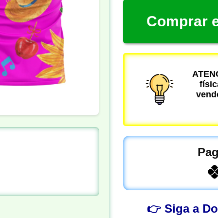
Comprar e
ATENÇ
físi
vende
Pag
👉 Siga a D