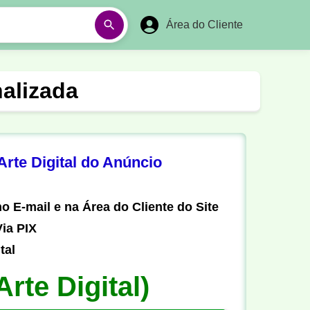
Área do Cliente
á
Aulas em Vídeos
alizada
Ano Novo
Réveillon
Futebol Amador
Pesca
rte Digital do Anúncio
stória
Matemática
o E-mail e na Área do Cliente do Site
ia PIX
tal
Arte Digital)