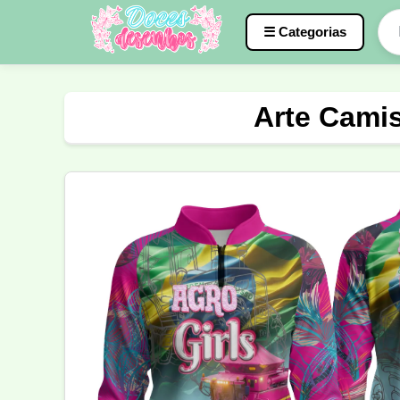
☰ Categorias
Caneca
InterClasse
Terceirão
Arte Camis
Molde de Costura
Professora
Fo
Carnaval
Natal
Natalina
Agr
Motocross
Ciclismo
Nail Design
Língua Portuguesa