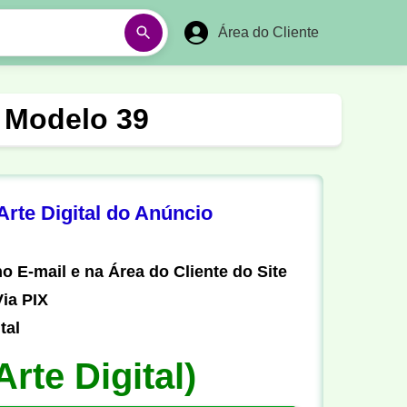
Área do Cliente
á
Aulas em Vídeos
- Modelo 39
Ano Novo
Réveillon
Futebol Amador
Pesca
rte Digital do Anúncio
stória
Matemática
o E-mail e na Área do Cliente do Site
ia PIX
tal
Arte Digital)