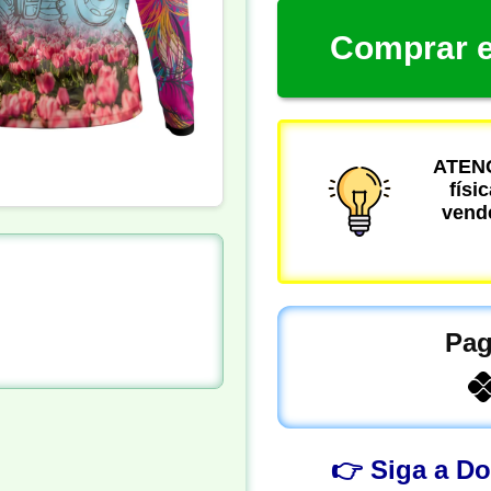
Comprar e
ATENÇ
físi
vende
Pag
👉 Siga a D