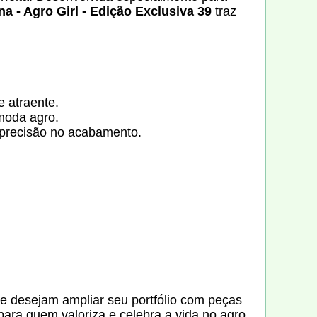
a - Agro Girl - Edição Exclusiva 39
traz
e atraente.
moda agro.
e precisão no acabamento.
e desejam ampliar seu portfólio com peças
para quem valoriza e celebra a vida no agro