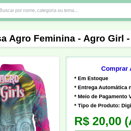
Nono Ano
Religião
DTF em PNG
Abad
a Agro Feminina - Agro Girl 
nte
Formandos
Profissão
Festa Junina
o
Católica
Uniforme
Gamer
Vôlei
Comprar A
* Em Estoque
er
Pedagogia
Biologia
Geografia
Hi
* Entrega Automática n
* Meio de Pagamento V
* Tipo de Produto: Digi
R$ 20,00
(