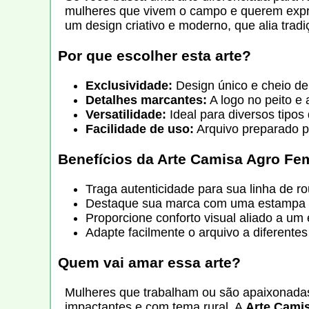
mulheres que vivem o campo e querem expr
um design criativo e moderno, que alia tradi
Por que escolher esta arte?
Exclusividade:
Design único e cheio de
Detalhes marcantes:
A logo no peito e 
Versatilidade:
Ideal para diversos tipo
Facilidade de uso:
Arquivo preparado pa
Benefícios da
Arte Camisa Agro Femi
Traga autenticidade para sua linha de r
Destaque sua marca com uma estampa q
Proporcione conforto visual aliado a um 
Adapte facilmente o arquivo a diferente
Quem vai amar essa arte?
Mulheres que trabalham ou são apaixonadas
impactantes e com tema rural. A
Arte Camis