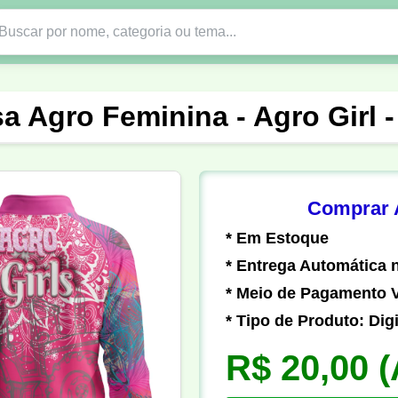
Nono Ano
Religião
DTF em PNG
Abad
a Agro Feminina - Agro Girl 
nte
Formandos
Profissão
Festa Junina
o
Católica
Uniforme
Gamer
Vôlei
Comprar A
* Em Estoque
er
Pedagogia
Biologia
Geografia
Hi
* Entrega Automática n
* Meio de Pagamento V
* Tipo de Produto: Digi
R$ 20,00
(