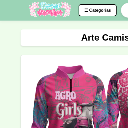
☰ Categorias
Caneca
InterClasse
Terceirão
Arte Camis
Molde de Costura
Professora
Fo
Carnaval
Natal
Natalina
Agr
Motocross
Ciclismo
Nail Design
Língua Portuguesa