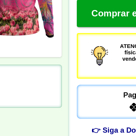
Comprar e
ATENÇ
físi
vende
Pag
👉 Siga a D