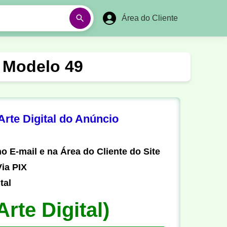
Área do Cliente
á
Aulas em Vídeos
- Modelo 49
Ano Novo
Réveillon
Futebol Amador
Pesca
rte Digital do Anúncio
stória
Matemática
o E-mail e na Área do Cliente do Site
ia PIX
tal
Arte Digital)