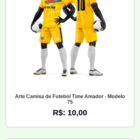
Arte Camisa de Futebol Time Amador - Modelo
75
R$: 10,00