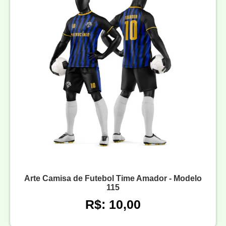
Arte Camisa de Futebol Time Amador - Modelo
115
R$: 10,00