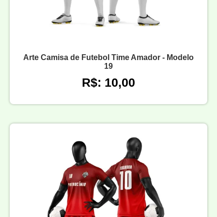
Arte Camisa de Futebol Time Amador - Modelo
19
R$: 10,00