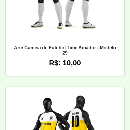
Arte Camisa de Futebol Time Amador - Modelo
29
R$: 10,00