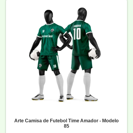
Arte Camisa de Futebol Time Amador - Modelo
85