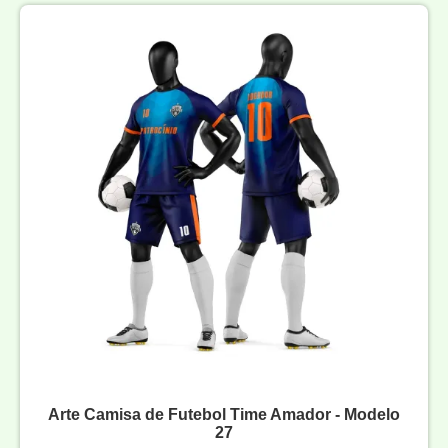
Arte Camisa de Futebol Time Amador - Modelo
27