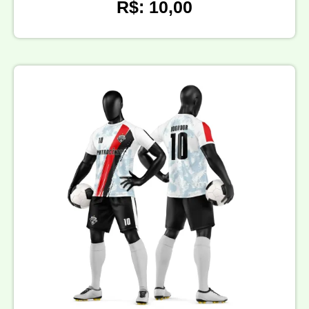
R$: 10,00