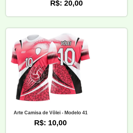
R$: 20,00
Arte Camisa de Vôlei - Modelo 41
R$: 10,00