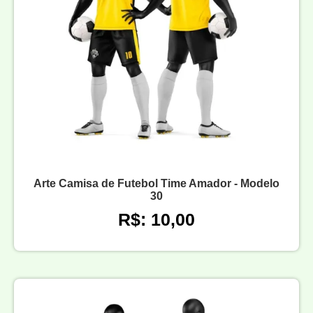
Arte Camisa de Futebol Time Amador - Modelo
30
R$: 10,00