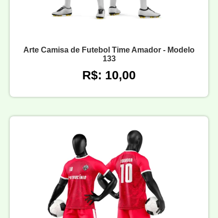
Arte Camisa de Futebol Time Amador - Modelo
133
R$: 10,00