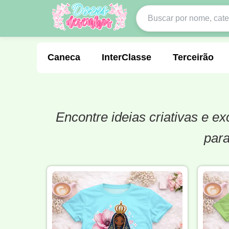
Caneca
InterClasse
Terceirão
Encontre ideias criativas e e
Molde de Costura
Professora
Fo
para
Carnaval
Natal
Natalina
Agr
Motocross
Ciclismo
Nail Design
Língua Portuguesa