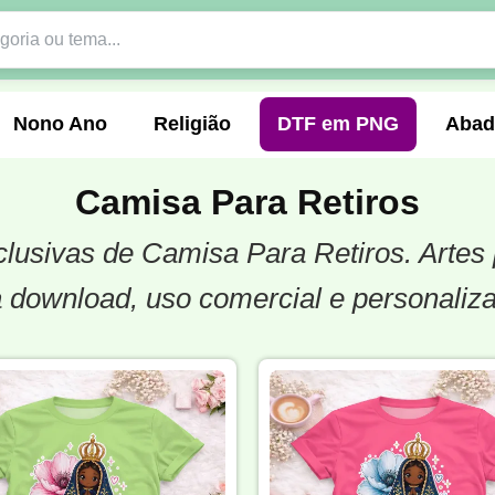
Nono Ano
Religião
DTF em PNG
Abad
Camisa Para Retiros
xclusivas de Camisa Para Retiros. Arte
nte
Formandos
Profissão
Festa Junina
 download, uso comercial e personaliz
o
Católica
Uniforme
Gamer
Vôlei
er
Pedagogia
Biologia
Geografia
Hi