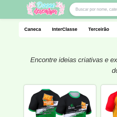
Caneca
InterClasse
Terceirão
Encontre ideias criativas e 
Molde de Costura
Professora
Fo
d
Carnaval
Natal
Natalina
Agr
Motocross
Ciclismo
Nail Design
Língua Portuguesa