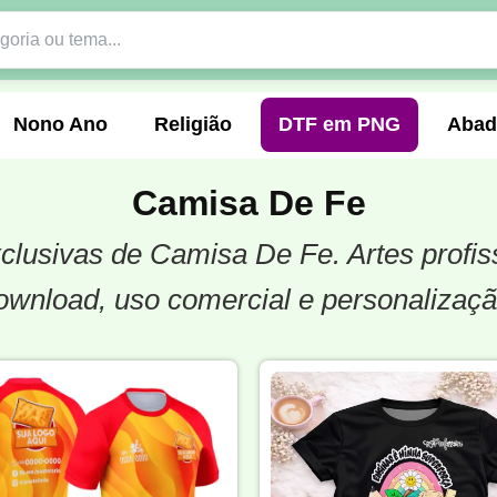
Nono Ano
Religião
DTF em PNG
Abad
Camisa De Fe
exclusivas de Camisa De Fe. Artes prof
nte
Formandos
Profissão
Festa Junina
ownload, uso comercial e personalizaçã
o
Católica
Uniforme
Gamer
Vôlei
er
Pedagogia
Biologia
Geografia
Hi