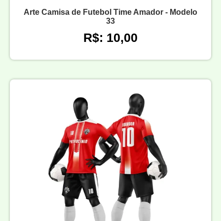
Arte Camisa de Futebol Time Amador - Modelo
33
R$: 10,00