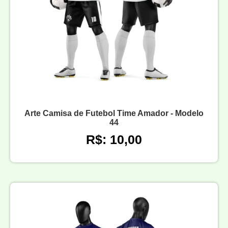
Arte Camisa de Futebol Time Amador - Modelo
44
R$: 10,00