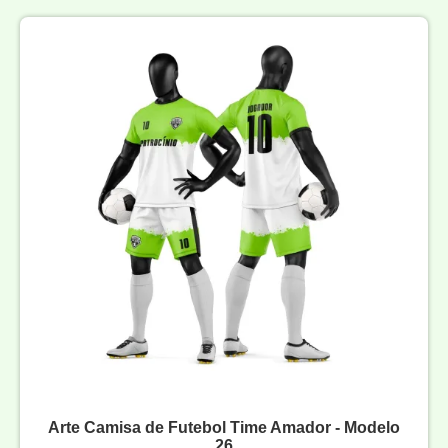
Arte Camisa de Futebol Time Amador - Modelo
26