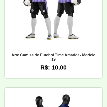
Arte Camisa de Futebol Time Amador - Modelo
19
R$: 10,00