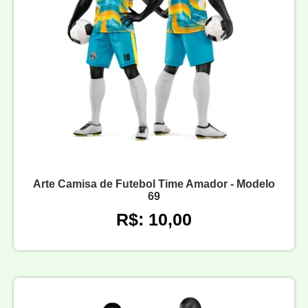
Arte Camisa de Futebol Time Amador - Modelo
69
R$: 10,00