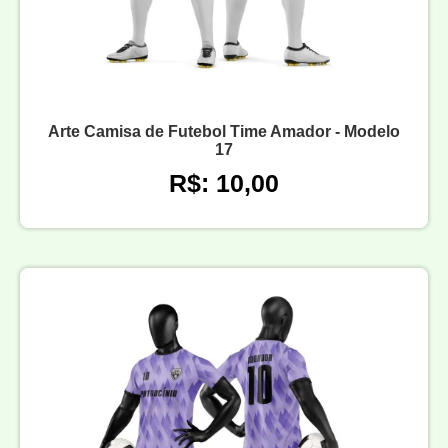
Arte Camisa de Futebol Time Amador - Modelo
17
R$: 10,00