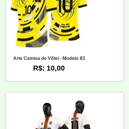
Arte Camisa de Vôlei - Modelo 83
R$: 10,00