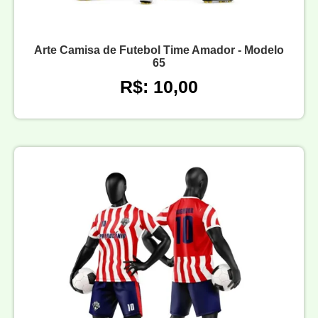
Arte Camisa de Futebol Time Amador - Modelo
65
R$: 10,00