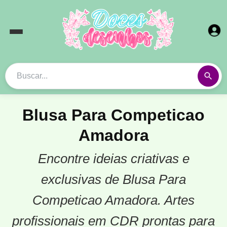
Blusa Para Competicao
Amadora
Encontre ideias criativas e
exclusivas de Blusa Para
Competicao Amadora. Artes
profissionais em CDR prontas para