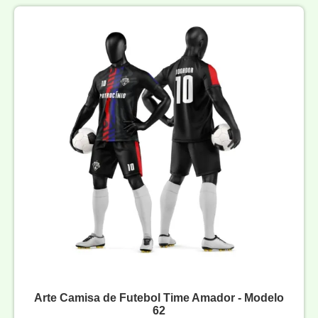
Arte Camisa de Futebol Time Amador - Modelo
62