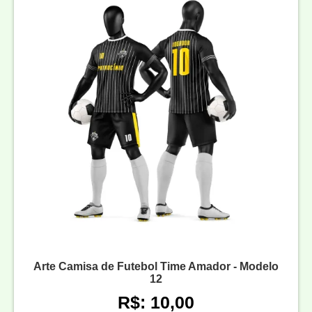
Arte Camisa de Futebol Time Amador - Modelo
12
R$: 10,00