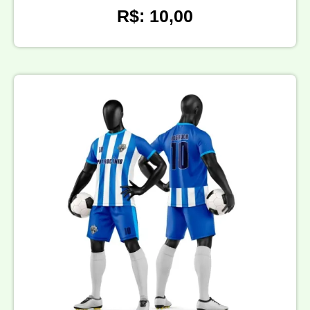
R$: 10,00