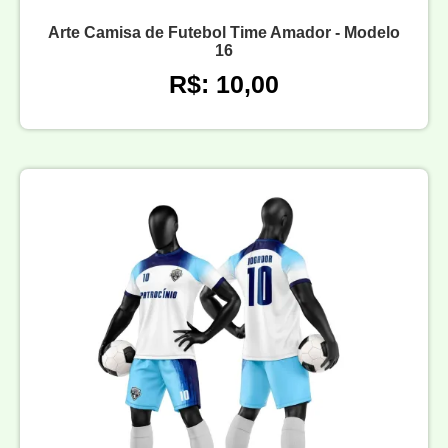
Arte Camisa de Futebol Time Amador - Modelo
16
R$: 10,00