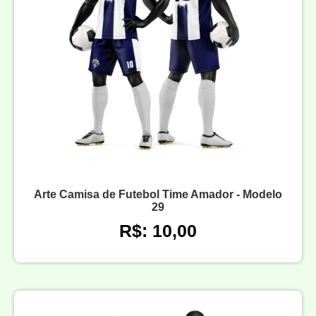
Arte Camisa de Futebol Time Amador - Modelo
29
R$: 10,00