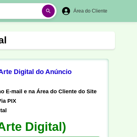
Área do Cliente
á
Aulas em Vídeos
al
Ano Novo
Réveillon
Futebol Amador
Pesca
rte Digital do Anúncio
stória
Matemática
o E-mail e na Área do Cliente do Site
ia PIX
tal
Arte Digital)