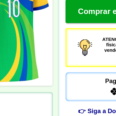
Comprar e
ATENÇ
físi
vende
Pag
👉 Siga a D