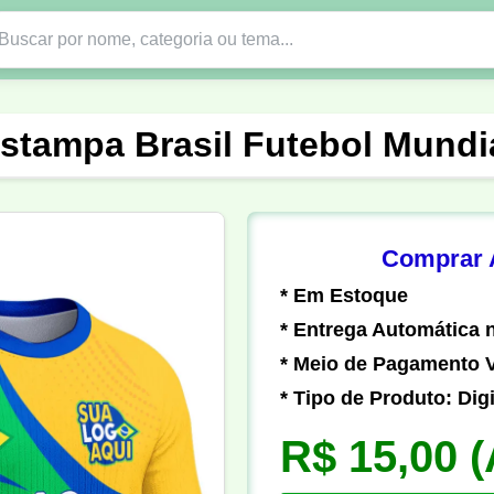
Nono Ano
Religião
DTF em PNG
Abad
stampa Brasil Futebol Mundi
nte
Formandos
Profissão
Festa Junina
o
Católica
Uniforme
Gamer
Vôlei
Comprar A
* Em Estoque
er
Pedagogia
Biologia
Geografia
Hi
* Entrega Automática n
* Meio de Pagamento V
* Tipo de Produto: Digi
R$ 15,00
(