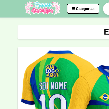
☰ Categorias
Caneca
InterClasse
Terceirão
E
Molde de Costura
Professora
Fo
Carnaval
Natal
Natalina
Agr
Motocross
Ciclismo
Nail Design
Língua Portuguesa