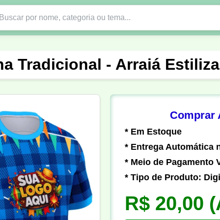
Nono Ano
Religião
DTF em PNG
Abad
a Tradicional - Arraiá Estili
nte
Formandos
Profissão
Festa Junina
o
Católica
Uniforme
Gamer
Vôlei
Comprar A
* Em Estoque
er
Pedagogia
Biologia
Geografia
Hi
* Entrega Automática n
* Meio de Pagamento V
* Tipo de Produto: Digi
R$ 20,00
(