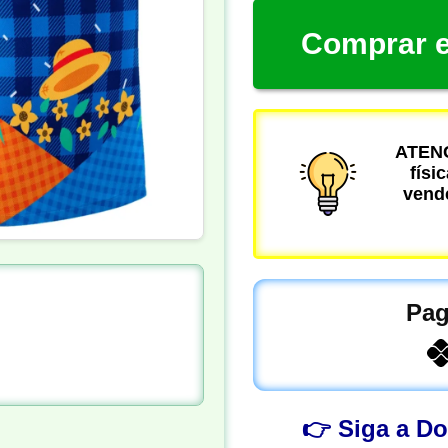
Comprar e
ATENÇ
físi
vende
Pag
👉 Siga a D