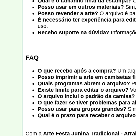
Qual é o tamanho final da estampa?
O
Posso usar em outros materiais?
Sim,
Posso revender a arte?
O arquivo é pa
É necessário ter experiência para edi
uso.
Recebo suporte na dúvida?
Informaçõe
FAQ
O que recebo após a compra?
Um arqu
Posso imprimir a arte em camisetas f
Quais programas abrem o arquivo?
Pr
Existe limite para editar o arquivo?
Vo
O arquivo inclui o padrão da camisa?
O que fazer se tiver problemas para a
Posso usar para grupos grandes?
Sim
Qual é o prazo para receber o arquiv
Com a
Arte Festa Junina Tradicional - Arra