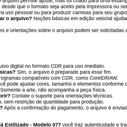
 arquivo permite ajuste, mas foi criado para uma estam
 desde que o formato seja aceito pela impressora ou serv
ra uso pessoal ou para produzir camisas para seu grupo
tar o arquivo?
Noções básicas em edição vetorial ajudam,
s e orientações sobre o arquivo podem ser solicitadas 
ivo digital no formato CDR para uso imediato.
ísicas?
Sim, o arquivo é preparado para esse fim.
ogramas compatíveis com CDR, como CorelDRAW.
cê pode ajustar cores, tamanho e elementos conforme d
Somente a arte, não acompanha a peça física.
brir?
Contate o suporte para orientações técnicas.
, sem restrição de quantidade para produção.
o?
Após a confirmação do pagamento, o arquivo é envia
iá Estilizado - Modelo 077
você traz autenticidade e tr