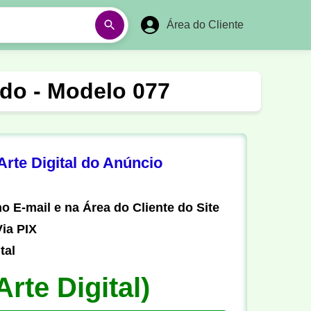
Área do Cliente
á
Aulas em Vídeos
zado - Modelo 077
Ano Novo
Réveillon
Futebol Amador
Pesca
rte Digital do Anúncio
stória
Matemática
o E-mail e na Área do Cliente do Site
ia PIX
tal
Arte Digital)