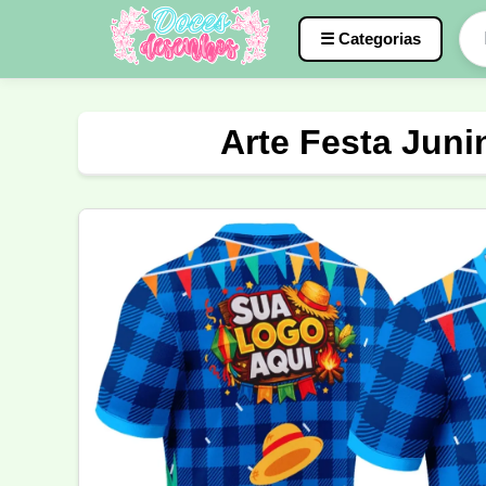
☰ Categorias
Caneca
InterClasse
Terceirão
Arte Festa Junin
Molde de Costura
Professora
Fo
Carnaval
Natal
Natalina
Agr
Motocross
Ciclismo
Nail Design
Língua Portuguesa