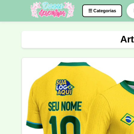
☰ Categorias
Caneca
InterClasse
Terceirão
Ar
Molde de Costura
Professora
Fo
Carnaval
Natal
Natalina
Agr
Motocross
Ciclismo
Nail Design
Língua Portuguesa