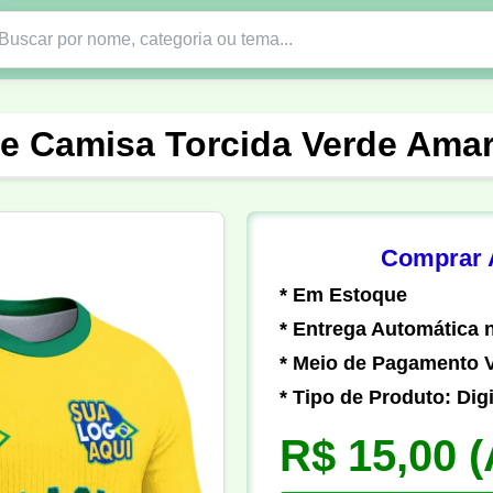
Nono Ano
Religião
DTF em PNG
Abad
te Camisa Torcida Verde Amar
nte
Formandos
Profissão
Festa Junina
o
Católica
Uniforme
Gamer
Vôlei
Comprar A
* Em Estoque
er
Pedagogia
Biologia
Geografia
Hi
* Entrega Automática n
* Meio de Pagamento V
* Tipo de Produto: Digi
R$ 15,00
(