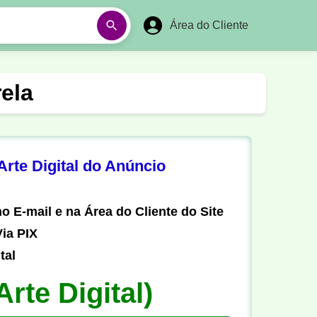
Área do Cliente
á
Aulas em Vídeos
ela
Ano Novo
Réveillon
Futebol Amador
Pesca
rte Digital do Anúncio
stória
Matemática
o E-mail e na Área do Cliente do Site
ia PIX
tal
Arte Digital)