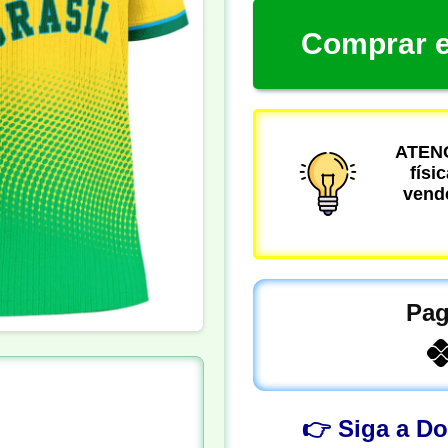
Comprar e
ATENÇ
físi
vende
Pag
👉 Siga a D