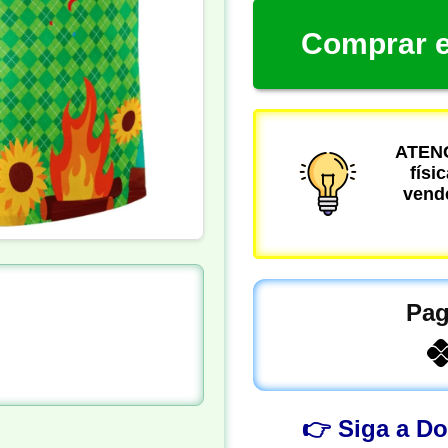
Comprar e
ATENÇ
físi
vende
Pag
👉 Siga a D