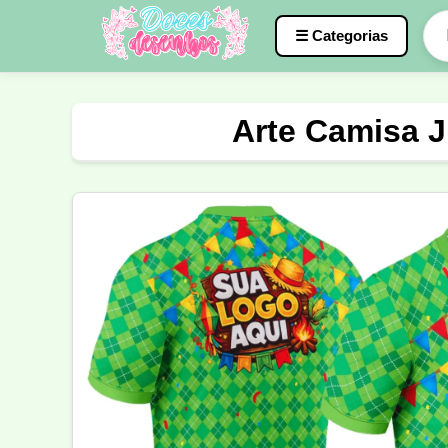
☰ Categorias
Caneca
InterClasse
Terceirão
Arte Camisa J
Molde de Costura
Professora
Fo
Carnaval
Natal
Natalina
Agr
Motocross
Ciclismo
Nail Design
Língua Portuguesa