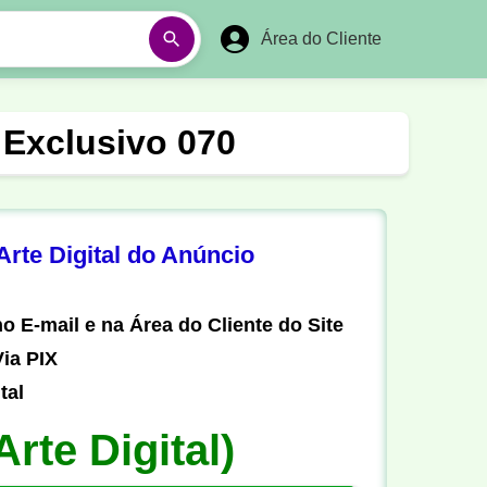
Área do Cliente
á
Aulas em Vídeos
 Exclusivo 070
Ano Novo
Réveillon
Futebol Amador
Pesca
rte Digital do Anúncio
stória
Matemática
o E-mail e na Área do Cliente do Site
ia PIX
tal
Arte Digital)