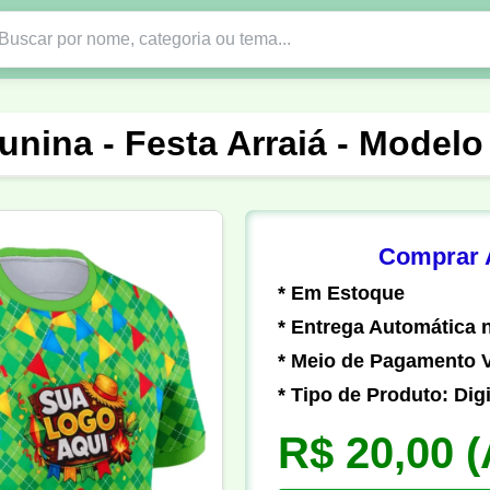
Nono Ano
Religião
DTF em PNG
Abad
unina - Festa Arraiá - Modelo
nte
Formandos
Profissão
Festa Junina
o
Católica
Uniforme
Gamer
Vôlei
Comprar A
* Em Estoque
er
Pedagogia
Biologia
Geografia
Hi
* Entrega Automática n
* Meio de Pagamento V
* Tipo de Produto: Digi
R$ 20,00
(