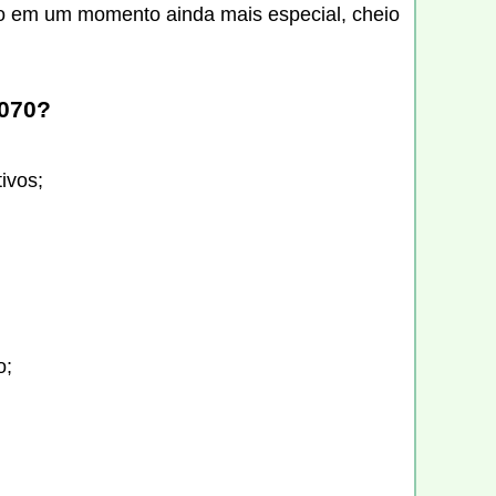
nto em um momento ainda mais especial, cheio
 070
?
ivos;
o;