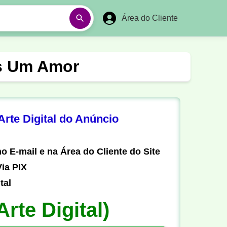
Área do Cliente
á
Aulas em Vídeos
es Um Amor
Ano Novo
Réveillon
Futebol Amador
Pesca
rte Digital do Anúncio
stória
Matemática
o E-mail e na Área do Cliente do Site
ia PIX
tal
Arte Digital)