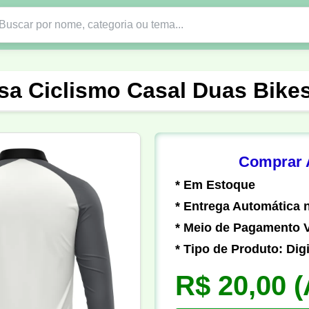
Nono Ano
Religião
DTF em PNG
Abad
sa Ciclismo Casal Duas Bik
nte
Formandos
Profissão
Festa Junina
o
Católica
Uniforme
Gamer
Vôlei
Comprar A
* Em Estoque
er
Pedagogia
Biologia
Geografia
Hi
* Entrega Automática n
* Meio de Pagamento V
* Tipo de Produto: Digi
R$ 20,00
(