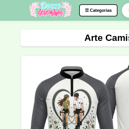
☰ Categorias
Caneca
InterClasse
Terceirão
Arte Cami
Molde de Costura
Professora
Fo
Carnaval
Natal
Natalina
Agr
Motocross
Ciclismo
Nail Design
Língua Portuguesa