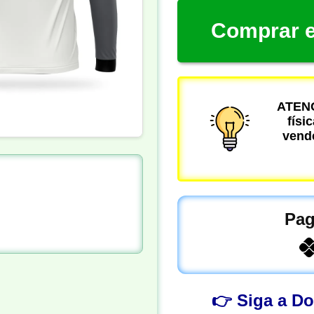
Comprar e
ATENÇ
físi
vende
Pag
👉 Siga a D