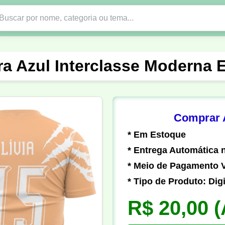
Nono Ano
Religião
DTF em PNG
Abad
ra Azul Interclasse Moderna 
nte
Formandos
Profissão
Festa Junina
o
Católica
Uniforme
Gamer
Vôlei
Comprar A
* Em Estoque
er
Pedagogia
Biologia
Geografia
Hi
* Entrega Automática n
* Meio de Pagamento V
* Tipo de Produto: Digi
R$ 20,00
(