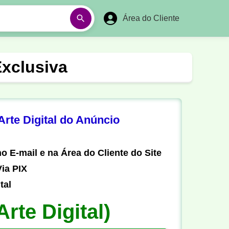
Área do Cliente
á
Aulas em Vídeos
Exclusiva
Ano Novo
Réveillon
Futebol Amador
Pesca
rte Digital do Anúncio
stória
Matemática
o E-mail e na Área do Cliente do Site
ia PIX
tal
Arte Digital)