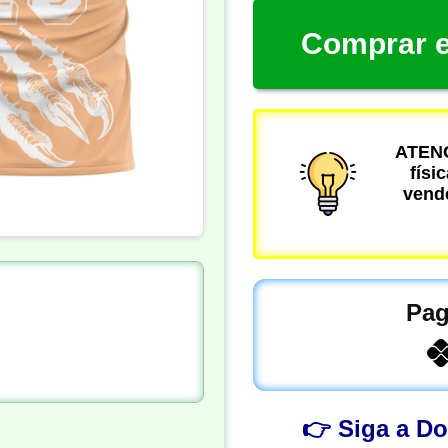
Comprar e
ATENÇ
físi
vende
Pag
👉 Siga a D