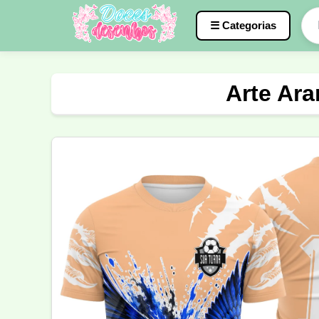
☰ Categorias
Caneca
InterClasse
Terceirão
Arte Ara
Molde de Costura
Professora
Fo
Carnaval
Natal
Natalina
Agr
Motocross
Ciclismo
Nail Design
Língua Portuguesa