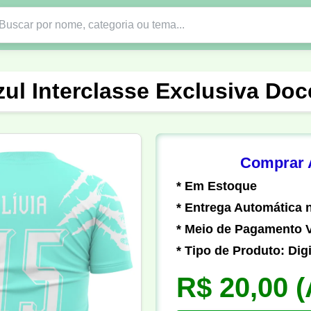
Nono Ano
Religião
DTF em PNG
Abad
zul Interclasse Exclusiva D
nte
Formandos
Profissão
Festa Junina
o
Católica
Uniforme
Gamer
Vôlei
Comprar A
* Em Estoque
er
Pedagogia
Biologia
Geografia
Hi
* Entrega Automática n
* Meio de Pagamento V
* Tipo de Produto: Digi
R$ 20,00
(