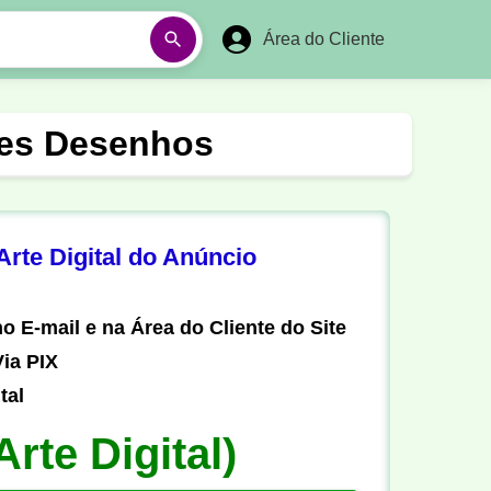
Área do Cliente
á
Aulas em Vídeos
oces Desenhos
Ano Novo
Réveillon
Futebol Amador
Pesca
rte Digital do Anúncio
stória
Matemática
o E-mail e na Área do Cliente do Site
ia PIX
tal
Arte Digital)