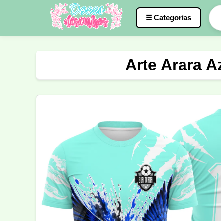
☰ Categorias
Caneca
InterClasse
Terceirão
Arte Arara A
Molde de Costura
Professora
Fo
Carnaval
Natal
Natalina
Agr
Motocross
Ciclismo
Nail Design
Língua Portuguesa