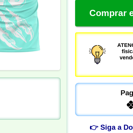
Comprar e
ATENÇ
físi
vende
Pag
👉 Siga a D