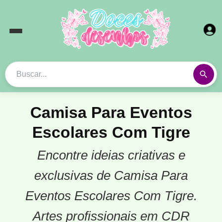
Camisa Para Eventos
Escolares Com Tigre
Encontre ideias criativas e
exclusivas de Camisa Para
Eventos Escolares Com Tigre.
Artes profissionais em CDR