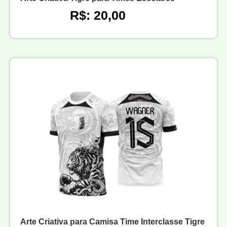
R$: 20,00
Arte Criativa para Camisa Time Interclasse Tigre