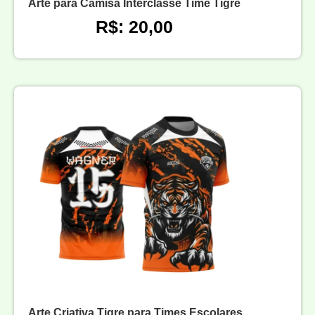
Arte para Camisa Interclasse Time Tigre
R$: 20,00
Arte Criativa Tigre para Times Escolares