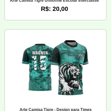
Arte Camisa Tigre Uniforme Escolar Interclasse
R$: 20,00
Arte Camisa Tigre - Design para Times