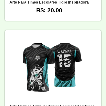
Arte Para Times Escolares Tigre Inspiradora
R$: 20,00