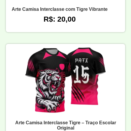
Arte Camisa Interclasse com Tigre Vibrante
R$: 20,00
Arte Camisa Interclasse Tigre – Traço Escolar
Original