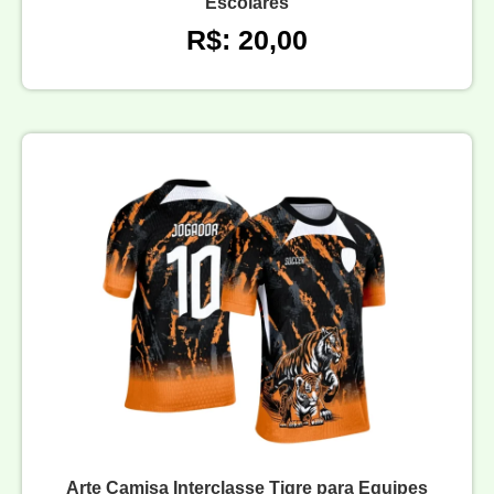
Escolares
R$: 20,00
Arte Camisa Interclasse Tigre para Equipes