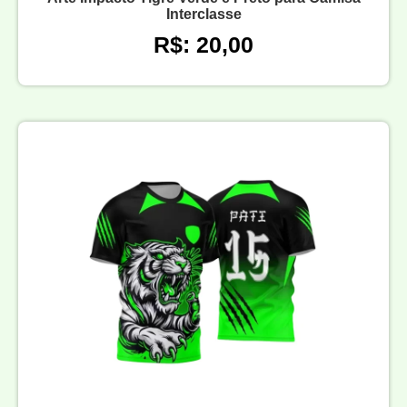
Interclasse
R$: 20,00