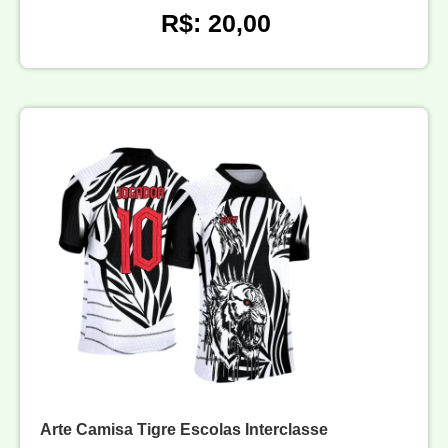
R$: 20,00
Arte Camisa Tigre Escolas Interclasse