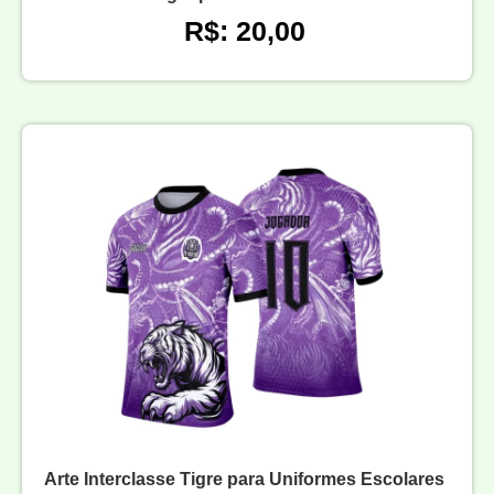
R$: 20,00
Arte Interclasse Tigre para Uniformes Escolares