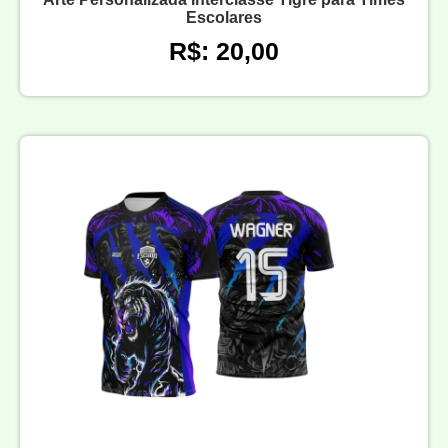
Escolares
R$: 20,00