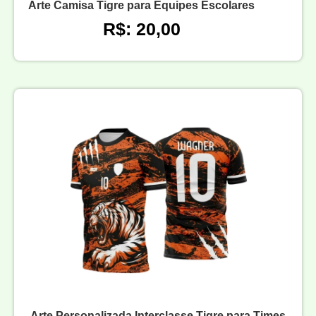
Arte Camisa Tigre para Equipes Escolares
R$: 20,00
Arte Personalizada Interclasse Tigre para Times