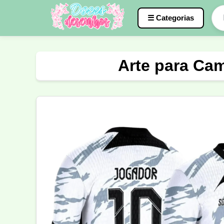
☰ Categorias
Caneca
InterClasse
Terceirão
Arte para Cam
Molde de Costura
Professora
Fo
Carnaval
Natal
Natalina
Agr
Motocross
Ciclismo
Nail Design
Língua Portuguesa