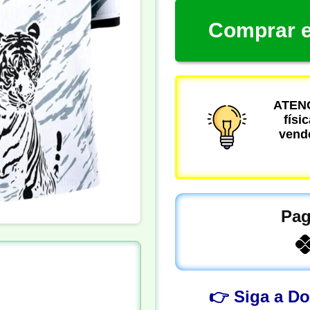
Comprar e
ATENÇ
físi
vende
Pag
👉 Siga a D