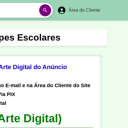
Área do Cliente
á
Aulas em Vídeos
ipes Escolares
Ano Novo
Réveillon
Futebol Amador
Pesca
rte Digital do Anúncio
stória
Matemática
o E-mail e na Área do Cliente do Site
ia PIX
tal
Arte Digital)