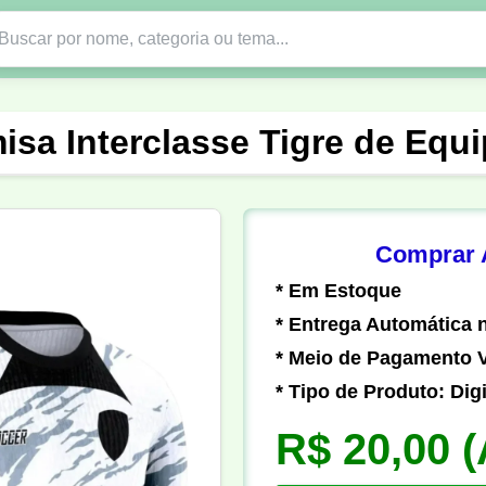
Nono Ano
Religião
DTF em PNG
Abad
isa Interclasse Tigre de Equ
nte
Formandos
Profissão
Festa Junina
o
Católica
Uniforme
Gamer
Vôlei
Comprar A
* Em Estoque
er
Pedagogia
Biologia
Geografia
Hi
* Entrega Automática n
* Meio de Pagamento V
* Tipo de Produto: Digi
R$ 20,00
(