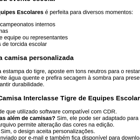
quipes Escolares
é perfeita para diversos momentos:
 campeonatos internos
rmas
de equipe ou representantes
 de torcida escolar
ua camisa personalizada
a estampa do tigre, aposte em tons neutros para o rest
evite água quente e prefira secagem à sombra para pres
ntir durabilidade.
Camisa Interclasse Tigre de Equipes Escola
e que utilizado software compatível com CDR.
ças além de camisas?
Sim, ele pode ser adaptado para d
rquivo permite alteração das cores na edição.
Sim, o design aceita personalizações.
nviado por e-mail e também fica disponível para downloa