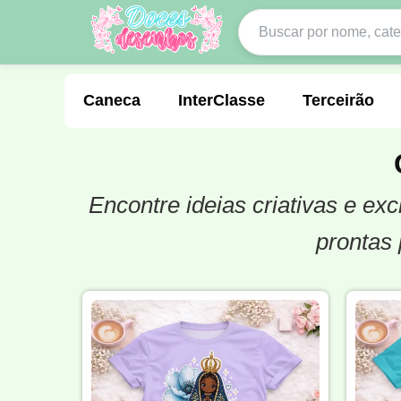
Caneca
InterClasse
Terceirão
Encontre ideias criativas e e
Molde de Costura
Professora
Fo
prontas 
Carnaval
Natal
Natalina
Agr
Motocross
Ciclismo
Nail Design
Língua Portuguesa