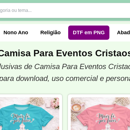
Nono Ano
Religião
DTF em PNG
Abad
Camisa Para Eventos Cristao
xclusivas de Camisa Para Eventos Crista
nte
Formandos
Profissão
Festa Junina
para download, uso comercial e person
o
Católica
Uniforme
Gamer
Vôlei
er
Pedagogia
Biologia
Geografia
Hi