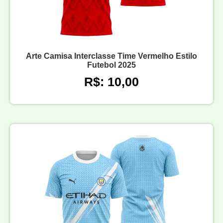
Arte Camisa Interclasse Time Vermelho Estilo
Futebol 2025
R$: 10,00