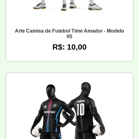
Arte Camisa de Futebol Time Amador - Modelo
05
R$: 10,00