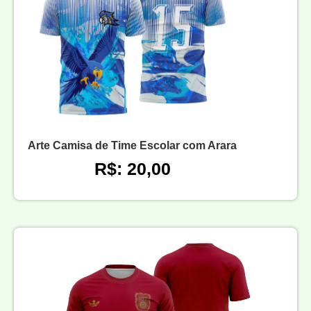
Arte Camisa de Time Escolar com Arara
R$: 20,00