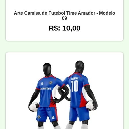
Arte Camisa de Futebol Time Amador - Modelo
09
R$: 10,00