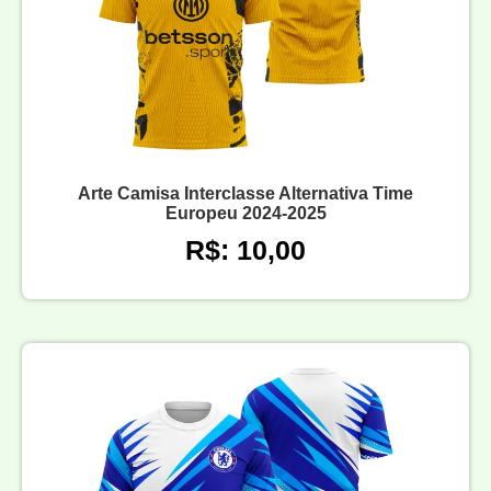
Arte Camisa Interclasse Alternativa Time
Europeu 2024-2025
R$: 10,00