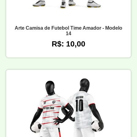
Arte Camisa de Futebol Time Amador - Modelo
14
R$: 10,00