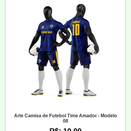
Arte Camisa de Futebol Time Amador - Modelo
08
R$: 10,00