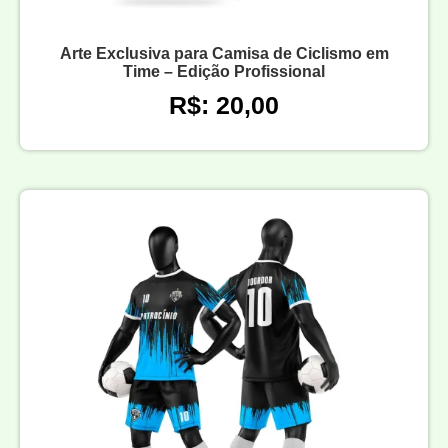
Arte Exclusiva para Camisa de Ciclismo em
Time – Edição Profissional
R$: 20,00