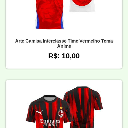
Arte Camisa Interclasse Time Vermelho Tema
Anime
R$: 10,00