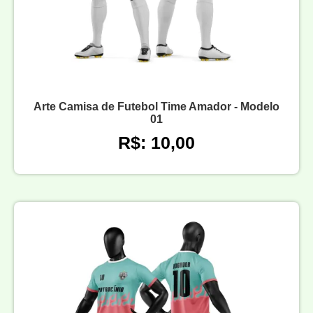
Arte Camisa de Futebol Time Amador - Modelo
01
R$: 10,00