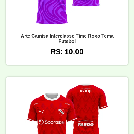
Arte Camisa Interclasse Time Roxo Tema
Futebol
R$: 10,00