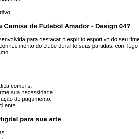
tivo.
a Camisa de Futebol Amador - Design 04
?
senvolvida para destacar o espírito esportivo do seu ti
o reconhecimento do clube durante suas partidas, com lo
smo.
áfica comuns.
orme sua necessidade.
rmação do pagamento.
liente.
gital para sua arte
as.
o.