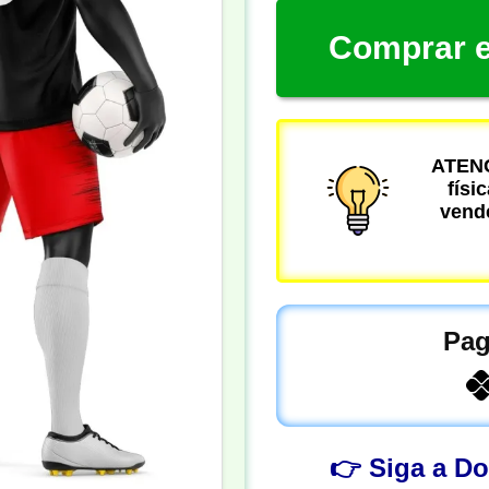
Comprar e
ATENÇ
físi
vende
Pag
👉 Siga a D