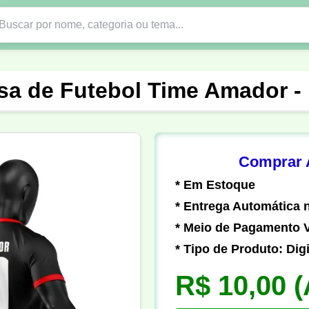
Nono Ano
Religião
DTF em PNG
Abad
sa de Futebol Time Amador -
nte
Formandos
Profissão
Festa Junina
o
Católica
Uniforme
Gamer
Vôlei
Comprar A
* Em Estoque
er
Pedagogia
Biologia
Geografia
Hi
* Entrega Automática n
* Meio de Pagamento V
* Tipo de Produto: Digi
R$ 10,00
(