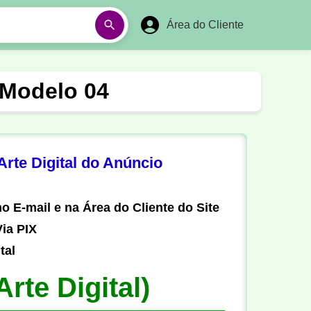
Área do Cliente
á
Aulas em Vídeos
 Modelo 04
Ano Novo
Réveillon
Futebol Amador
Pesca
rte Digital do Anúncio
stória
Matemática
o E-mail e na Área do Cliente do Site
ia PIX
tal
Arte Digital)