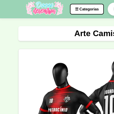
☰ Categorias
Caneca
InterClasse
Terceirão
Arte Cami
Molde de Costura
Professora
Fo
Carnaval
Natal
Natalina
Agr
Motocross
Ciclismo
Nail Design
Língua Portuguesa