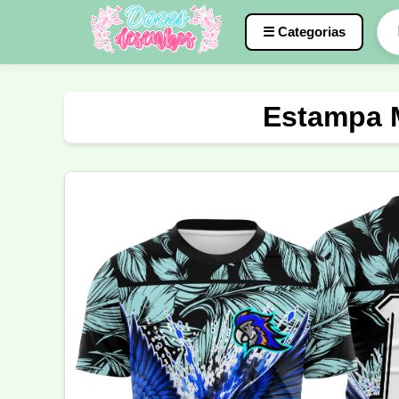
☰ Categorias
Caneca
InterClasse
Terceirão
Estampa 
Molde de Costura
Professora
Fo
Carnaval
Natal
Natalina
Agr
Motocross
Ciclismo
Nail Design
Língua Portuguesa