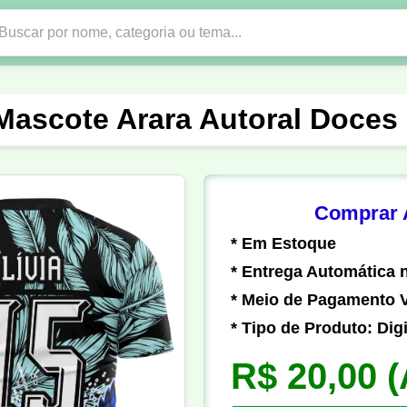
Nono Ano
Religião
DTF em PNG
Abad
Mascote Arara Autoral Doces
nte
Formandos
Profissão
Festa Junina
o
Católica
Uniforme
Gamer
Vôlei
Comprar A
* Em Estoque
er
Pedagogia
Biologia
Geografia
Hi
* Entrega Automática n
* Meio de Pagamento V
* Tipo de Produto: Digi
R$ 20,00
(