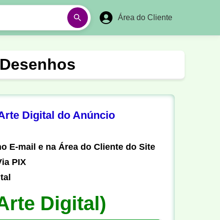
Área do Cliente
á
Aulas em Vídeos
 Desenhos
Ano Novo
Réveillon
Futebol Amador
Pesca
rte Digital do Anúncio
stória
Matemática
o E-mail e na Área do Cliente do Site
ia PIX
tal
Arte Digital)