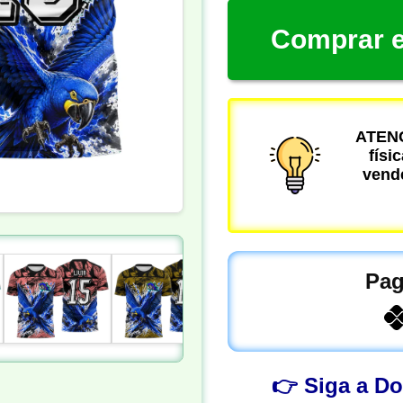
Comprar e
ATENÇ
físi
vende
Pag
👉 Siga a D