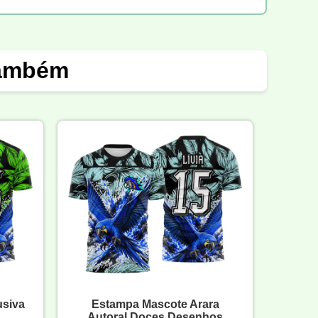
também
usiva
Estampa Mascote Arara
Autoral Doces Desenhos