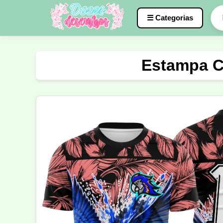
☰ Categorias
Caneca
InterClasse
Terceirão
Estampa C
Molde de Costura
Professora
Fo
Carnaval
Natal
Natalina
Agr
Motocross
Ciclismo
Nail Design
Língua Portuguesa