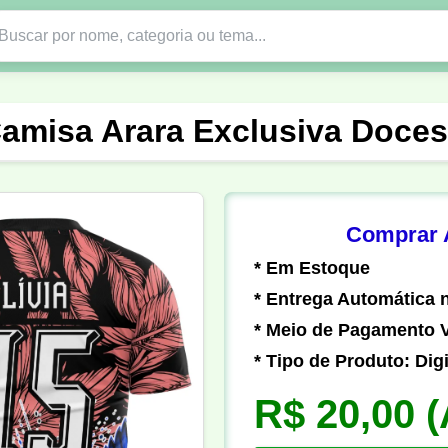
Nono Ano
Religião
DTF em PNG
Abad
amisa Arara Exclusiva Doce
nte
Formandos
Profissão
Festa Junina
o
Católica
Uniforme
Gamer
Vôlei
Comprar A
* Em Estoque
er
Pedagogia
Biologia
Geografia
Hi
* Entrega Automática n
* Meio de Pagamento V
* Tipo de Produto: Digi
R$ 20,00
(