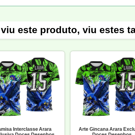
viu este produto, viu estes 
misa Interclasse Arara
Arte Gincana Arara Excl
lusiva Doces Desenhos
Doces Desenhos