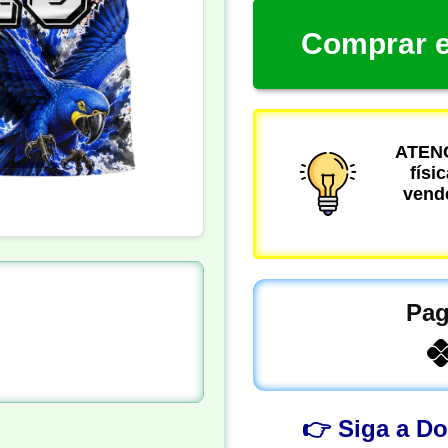
Comprar e
ATENÇ
físi
vende
Pag
👉 Siga a D