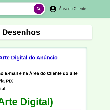
Área do Cliente
á
Aulas em Vídeos
s Desenhos
Ano Novo
Réveillon
Futebol Amador
Pesca
rte Digital do Anúncio
stória
Matemática
o E-mail e na Área do Cliente do Site
ia PIX
tal
Arte Digital)