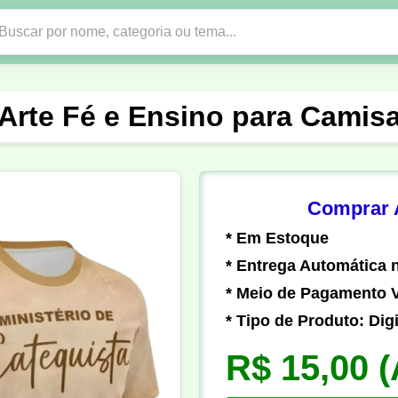
Nono Ano
Religião
DTF em PNG
Abad
Arte Fé e Ensino para Camis
nte
Formandos
Profissão
Festa Junina
o
Católica
Uniforme
Gamer
Vôlei
Comprar A
* Em Estoque
er
Pedagogia
Biologia
Geografia
Hi
* Entrega Automática n
* Meio de Pagamento V
* Tipo de Produto: Digi
R$ 15,00
(