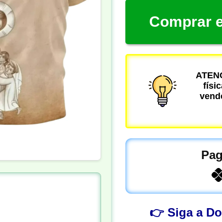
Comprar e
ATENÇ
físi
vende
Pag
👉 Siga a D