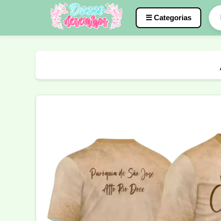
☰ Categorias
Caneca
InterClasse
Terceirão
Molde de Costura
Professora
Fo
Carnaval
Natal
Natalina
Agr
Motocross
Ciclismo
Nail Design
Língua Portuguesa