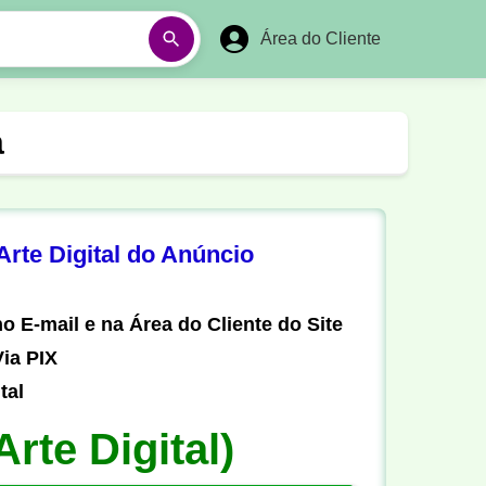
Área do Cliente
á
Aulas em Vídeos
a
Ano Novo
Réveillon
Futebol Amador
Pesca
rte Digital do Anúncio
stória
Matemática
o E-mail e na Área do Cliente do Site
ia PIX
tal
Arte Digital)