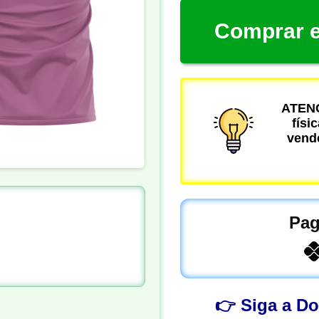
Comprar e
ATENÇ
físi
vende
Pag
👉 Siga a D