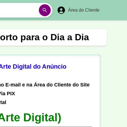
Área do Cliente
á
Aulas em Vídeos
rto para o Dia a Dia
Ano Novo
Réveillon
Futebol Amador
Pesca
rte Digital do Anúncio
stória
Matemática
o E-mail e na Área do Cliente do Site
ia PIX
tal
Arte Digital)