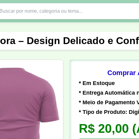
Nono Ano
Religião
DTF em PNG
Abad
ora – Design Delicado e Confo
nte
Formandos
Profissão
Festa Junina
o
Católica
Uniforme
Gamer
Vôlei
Comprar A
* Em Estoque
er
Pedagogia
Biologia
Geografia
Hi
* Entrega Automática n
* Meio de Pagamento V
* Tipo de Produto: Digi
R$ 20,00
(