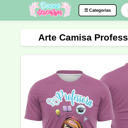
☰ Categorias
Caneca
InterClasse
Terceirão
Arte Camisa Profess
Molde de Costura
Professora
Fo
Carnaval
Natal
Natalina
Agr
Motocross
Ciclismo
Nail Design
Língua Portuguesa