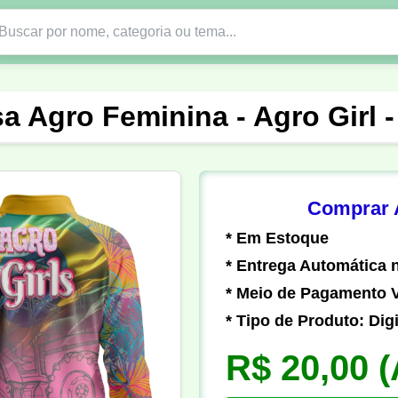
Nono Ano
Religião
DTF em PNG
Abad
a Agro Feminina - Agro Girl 
nte
Formandos
Profissão
Festa Junina
o
Católica
Uniforme
Gamer
Vôlei
Comprar A
* Em Estoque
er
Pedagogia
Biologia
Geografia
Hi
* Entrega Automática n
* Meio de Pagamento V
* Tipo de Produto: Digi
R$ 20,00
(