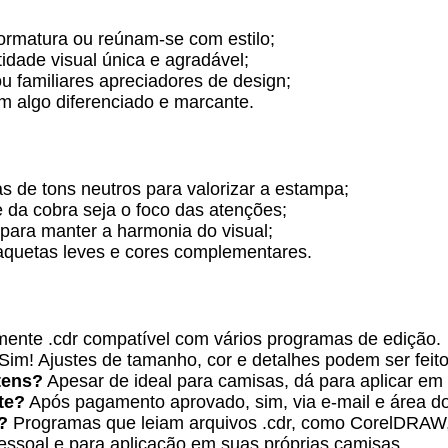
ormatura ou reúnam-se com estilo;
dade visual única e agradável;
u familiares apreciadores de design;
m algo diferenciado e marcante.
 de tons neutros para valorizar a estampa;
e da cobra seja o foco das atenções;
 para manter a harmonia do visual;
aquetas leves e cores complementares.
ente .cdr compatível com vários programas de edição.
Sim! Ajustes de tamanho, cor e detalhes podem ser feit
tens?
Apesar de ideal para camisas, dá para aplicar em o
te?
Após pagamento aprovado, sim, via e-mail e área do 
?
Programas que leiam arquivos .cdr, como CorelDRAW, 
essoal e para aplicação em suas próprias camisas.