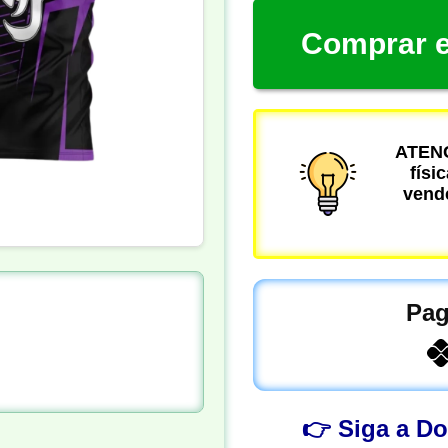
Comprar e
ATENÇ
físi
vende
Pag
👉 Siga a D