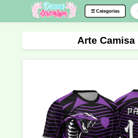
☰ Categorias
Caneca
InterClasse
Terceirão
Arte Camisa
Molde de Costura
Professora
Fo
Carnaval
Natal
Natalina
Agr
Motocross
Ciclismo
Nail Design
Língua Portuguesa