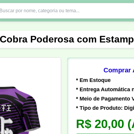
Nono Ano
Religião
DTF em PNG
Abad
 Cobra Poderosa com Estamp
nte
Formandos
Profissão
Festa Junina
o
Católica
Uniforme
Gamer
Vôlei
Comprar A
* Em Estoque
er
Pedagogia
Biologia
Geografia
Hi
* Entrega Automática n
* Meio de Pagamento V
* Tipo de Produto: Digi
R$ 20,00
(