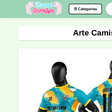
☰ Categorias
Caneca
InterClasse
Terceirão
Arte Cami
Molde de Costura
Professora
Fo
Carnaval
Natal
Natalina
Agr
Motocross
Ciclismo
Nail Design
Língua Portuguesa