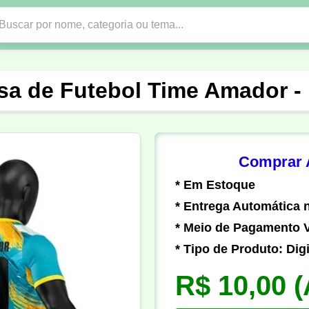
Nono Ano
Religião
DTF em PNG
Abad
sa de Futebol Time Amador -
nte
Formandos
Profissão
Festa Junina
o
Católica
Uniforme
Gamer
Vôlei
Comprar A
* Em Estoque
er
Pedagogia
Biologia
Geografia
Hi
* Entrega Automática n
* Meio de Pagamento V
* Tipo de Produto: Digi
R$ 10,00
(