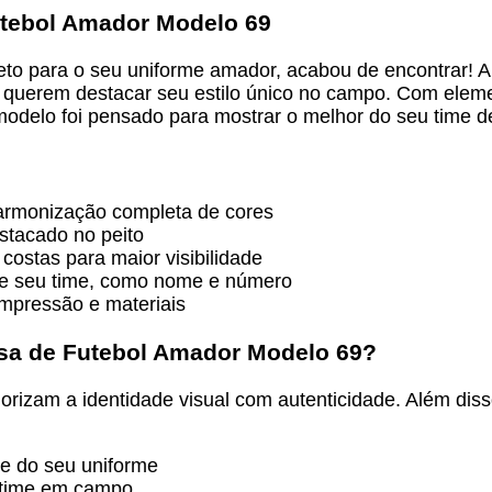
utebol Amador Modelo 69
to para o seu uniforme amador, acabou de encontrar! 
 querem destacar seu estilo único no campo. Com elemen
odelo foi pensado para mostrar o melhor do seu time de
harmonização completa de cores
estacado no peito
ostas para maior visibilidade
me seu time, como nome e número
impressão e materiais
isa de Futebol Amador Modelo 69
?
rizam a identidade visual com autenticidade. Além disso,
he do seu uniforme
u time em campo