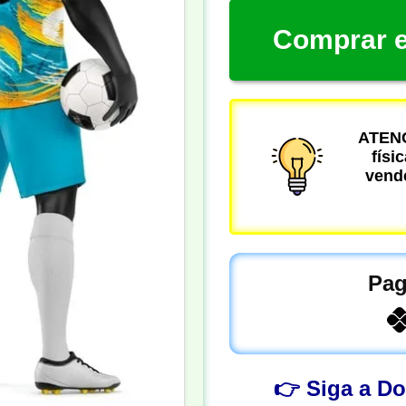
Comprar e
ATENÇ
físi
vende
Pag
👉 Siga a D