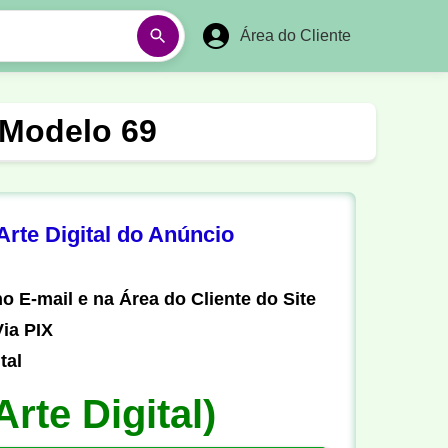
Área do Cliente
á
Aulas em Vídeos
 Modelo 69
Ano Novo
Réveillon
Futebol Amador
Pesca
rte Digital do Anúncio
stória
Matemática
o E-mail e na Área do Cliente do Site
ia PIX
tal
Arte Digital)