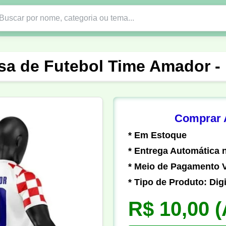
Nono Ano
Religião
DTF em PNG
Abad
sa de Futebol Time Amador -
nte
Formandos
Profissão
Festa Junina
o
Católica
Uniforme
Gamer
Vôlei
Comprar A
* Em Estoque
er
Pedagogia
Biologia
Geografia
Hi
* Entrega Automática n
* Meio de Pagamento V
* Tipo de Produto: Digi
R$ 10,00
(