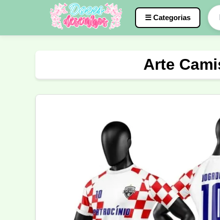
☰ Categorias
Caneca
InterClasse
Terceirão
Arte Cami
Molde de Costura
Professora
Fo
Carnaval
Natal
Natalina
Agr
Motocross
Ciclismo
Nail Design
Língua Portuguesa