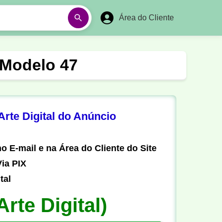
Área do Cliente
á
Aulas em Vídeos
 Modelo 47
Ano Novo
Réveillon
Futebol Amador
Pesca
rte Digital do Anúncio
stória
Matemática
o E-mail e na Área do Cliente do Site
ia PIX
tal
Arte Digital)