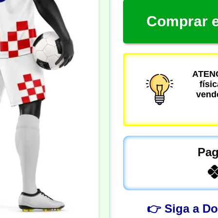
Comprar e
ATENÇ
físi
vende
Pag
👉 Siga a D