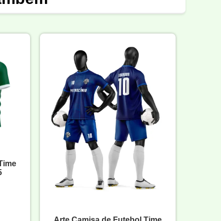
 Time
5
Arte Camisa de Futebol Time