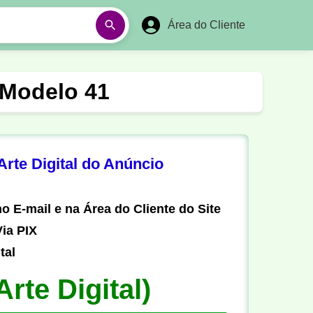
Área do Cliente
á
Aulas em Vídeos
 Modelo 41
Ano Novo
Réveillon
Futebol Amador
Pesca
rte Digital do Anúncio
stória
Matemática
o E-mail e na Área do Cliente do Site
ia PIX
tal
Arte Digital)