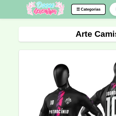
☰ Categorias
Caneca
InterClasse
Terceirão
Arte Cami
Molde de Costura
Professora
Fo
Carnaval
Natal
Natalina
Agr
Motocross
Ciclismo
Nail Design
Língua Portuguesa