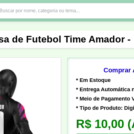
Nono Ano
Religião
DTF em PNG
Abad
sa de Futebol Time Amador -
nte
Formandos
Profissão
Festa Junina
o
Católica
Uniforme
Gamer
Vôlei
Comprar A
* Em Estoque
er
Pedagogia
Biologia
Geografia
Hi
* Entrega Automática n
* Meio de Pagamento V
* Tipo de Produto: Digi
R$ 10,00
(