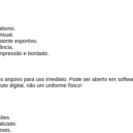
alismo.
isual.
iente esportivo.
ância.
impressão e bordado.
 arquivo para uso imediato. Pode ser aberto em softwar
to digital, não um uniforme físico!
ções.
lizado.
nais.