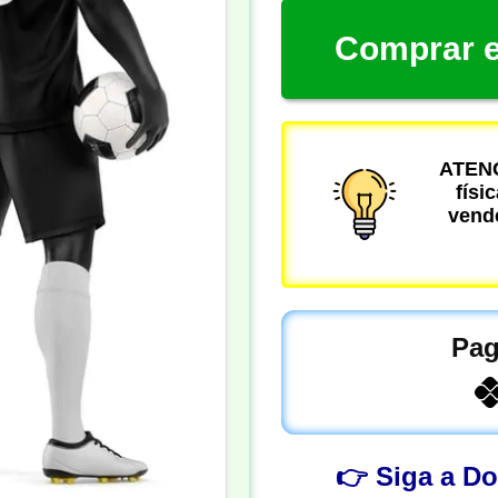
Comprar e
ATENÇ
físi
vende
Pag
👉 Siga a D