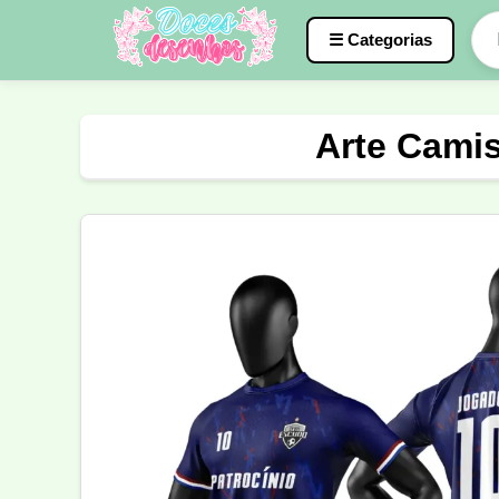
☰ Categorias
Caneca
InterClasse
Terceirão
Arte Cami
Molde de Costura
Professora
Fo
Carnaval
Natal
Natalina
Agr
Motocross
Ciclismo
Nail Design
Língua Portuguesa