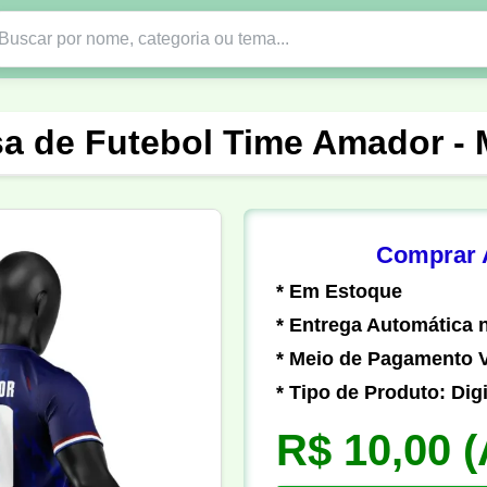
Nono Ano
Religião
DTF em PNG
Abad
sa de Futebol Time Amador - 
nte
Formandos
Profissão
Festa Junina
o
Católica
Uniforme
Gamer
Vôlei
Comprar A
* Em Estoque
er
Pedagogia
Biologia
Geografia
Hi
* Entrega Automática n
* Meio de Pagamento V
* Tipo de Produto: Digi
R$ 10,00
(