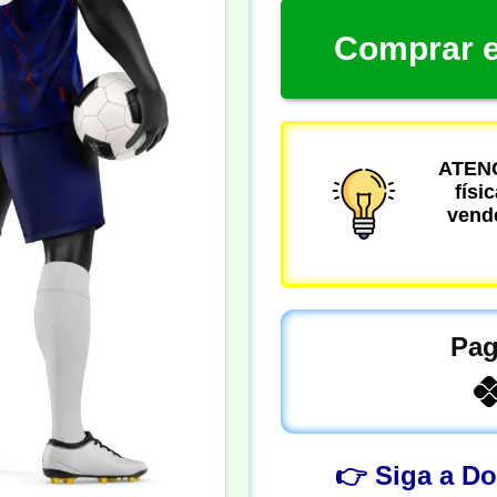
Comprar e
ATENÇ
físi
vende
Pag
👉 Siga a D