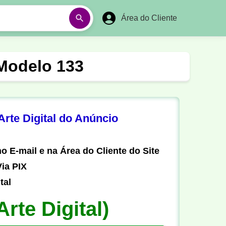
Área do Cliente
á
Aulas em Vídeos
Modelo 133
Ano Novo
Réveillon
Futebol Amador
Pesca
rte Digital do Anúncio
stória
Matemática
o E-mail e na Área do Cliente do Site
ia PIX
tal
Arte Digital)