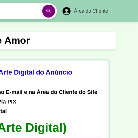
Área do Cliente
á
Aulas em Vídeos
e Amor
Ano Novo
Réveillon
Futebol Amador
Pesca
rte Digital do Anúncio
stória
Matemática
o E-mail e na Área do Cliente do Site
ia PIX
tal
Arte Digital)