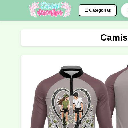
☰ Categorias
Caneca
InterClasse
Terceirão
Camis
Molde de Costura
Professora
Fo
Carnaval
Natal
Natalina
Agr
Motocross
Ciclismo
Nail Design
Língua Portuguesa