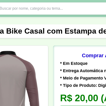
Nono Ano
Religião
DTF em PNG
Abad
a Bike Casal com Estampa d
nte
Formandos
Profissão
Festa Junina
o
Católica
Uniforme
Gamer
Vôlei
Comprar A
* Em Estoque
er
Pedagogia
Biologia
Geografia
Hi
* Entrega Automática n
* Meio de Pagamento V
* Tipo de Produto: Digi
R$ 20,00
(