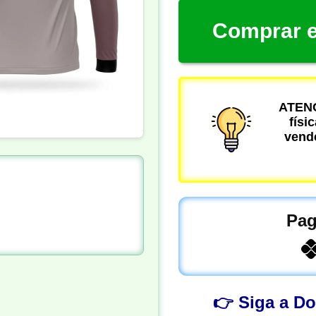
Comprar e
ATENÇ
físi
vende
Pag
👉 Siga a D