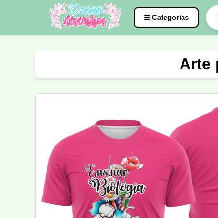
☰ Categorias
Caneca
InterClasse
Terceirão
Arte
Molde de Costura
Professora
Fo
Carnaval
Natal
Natalina
Agr
Motocross
Ciclismo
Nail Design
Língua Portuguesa