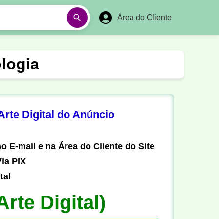
Área do Cliente
á
Aulas em Vídeos
logia
Ano Novo
Réveillon
Futebol Amador
Pesca
rte Digital do Anúncio
stória
Matemática
o E-mail e na Área do Cliente do Site
ia PIX
tal
Arte Digital)