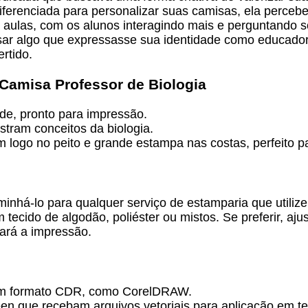
ferenciada para personalizar suas camisas, ela percebeu
aulas, com os alunos interagindo mais e perguntando so
usar algo que expressasse sua identidade como educadora
rtido.
 Camisa Professor de Biologia
de, pronto para impressão.
ustram conceitos da biologia.
logo no peito e grande estampa nas costas, perfeito p
nhá-lo para qualquer serviço de estamparia que utiliz
tecido de algodão, poliéster ou mistos. Se preferir, aj
fará a impressão.
tem formato CDR, como CorelDRAW.
reen que recebam arquivos vetoriais para aplicação em te