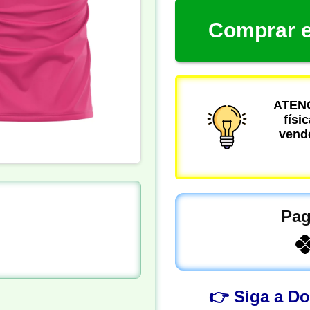
Comprar e
ATENÇ
físi
vende
Pag
👉 Siga a D