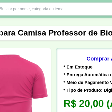
Nono Ano
Religião
DTF em PNG
Abad
 para Camisa Professor de Bio
nte
Formandos
Profissão
Festa Junina
o
Católica
Uniforme
Gamer
Vôlei
Comprar A
* Em Estoque
er
Pedagogia
Biologia
Geografia
Hi
* Entrega Automática n
* Meio de Pagamento V
* Tipo de Produto: Digi
R$ 20,00
(