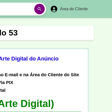
Área do Cliente
á
Aulas em Vídeos
lo 53
Ano Novo
Réveillon
Futebol Amador
Pesca
rte Digital do Anúncio
stória
Matemática
o E-mail e na Área do Cliente do Site
ia PIX
tal
Arte Digital)