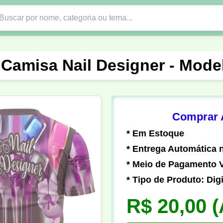
Nono Ano
Religião
DTF em PNG
Abad
 Camisa Nail Designer - Mode
nte
Formandos
Profissão
Festa Junina
o
Católica
Uniforme
Gamer
Vôlei
Comprar A
* Em Estoque
er
Pedagogia
Biologia
Geografia
Hi
* Entrega Automática n
* Meio de Pagamento V
* Tipo de Produto: Digi
R$ 20,00
(