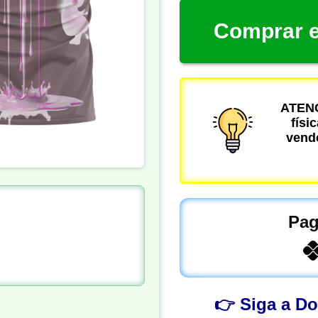
Comprar e
ATENÇ
físi
vende
Pag
👉 Siga a D