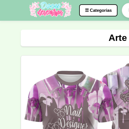
☰ Categorias
Caneca
InterClasse
Terceirão
Arte
Molde de Costura
Professora
Fo
Carnaval
Natal
Natalina
Agr
Motocross
Ciclismo
Nail Design
Língua Portuguesa