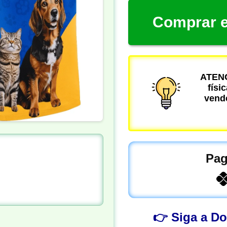
Comprar e
ATENÇ
físi
vende
Pag
👉 Siga a D