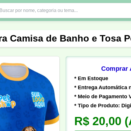
Nono Ano
Religião
DTF em PNG
Abad
ara Camisa de Banho e Tosa P
nte
Formandos
Profissão
Festa Junina
o
Católica
Uniforme
Gamer
Vôlei
Comprar A
* Em Estoque
er
Pedagogia
Biologia
Geografia
Hi
* Entrega Automática n
* Meio de Pagamento V
* Tipo de Produto: Digi
R$ 20,00
(