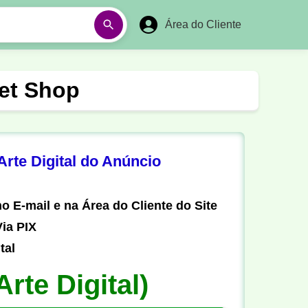
Área do Cliente
á
Aulas em Vídeos
et Shop
Ano Novo
Réveillon
Futebol Amador
Pesca
rte Digital do Anúncio
stória
Matemática
o E-mail e na Área do Cliente do Site
ia PIX
tal
Arte Digital)