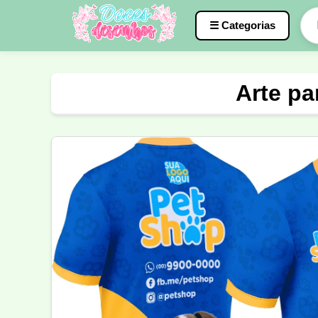
☰ Categorias
Caneca
InterClasse
Terceirão
Arte p
Molde de Costura
Professora
Fo
Carnaval
Natal
Natalina
Agr
Motocross
Ciclismo
Nail Design
Língua Portuguesa