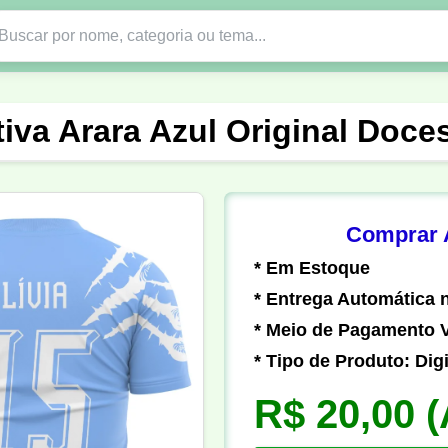
Nono Ano
Religião
DTF em PNG
Abad
tiva Arara Azul Original Doc
nte
Formandos
Profissão
Festa Junina
o
Católica
Uniforme
Gamer
Vôlei
Comprar A
* Em Estoque
er
Pedagogia
Biologia
Geografia
Hi
* Entrega Automática n
* Meio de Pagamento V
* Tipo de Produto: Digi
R$ 20,00
(