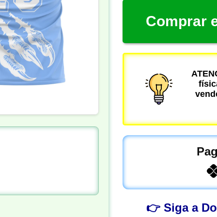
Comprar e
ATENÇ
físi
vende
Pag
👉 Siga a D