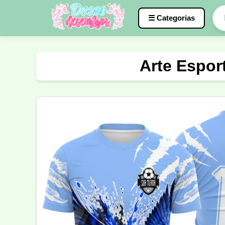
☰ Categorias
Caneca
InterClasse
Terceirão
Arte Espor
Molde de Costura
Professora
Fo
Carnaval
Natal
Natalina
Agr
Motocross
Ciclismo
Nail Design
Língua Portuguesa