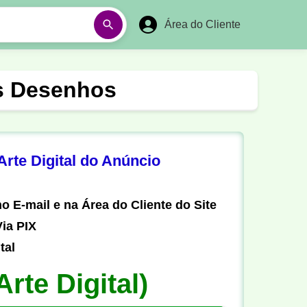
Área do Cliente
á
Aulas em Vídeos
es Desenhos
Ano Novo
Réveillon
Futebol Amador
Pesca
rte Digital do Anúncio
stória
Matemática
o E-mail e na Área do Cliente do Site
ia PIX
tal
Arte Digital)