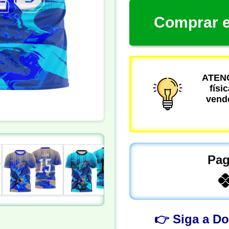
Comprar e
ATENÇ
físi
vende
Pag
👉 Siga a D