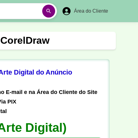
Área do Cliente
á
Aulas em Vídeos
- CorelDraw
Ano Novo
Réveillon
Futebol Amador
Pesca
rte Digital do Anúncio
stória
Matemática
o E-mail e na Área do Cliente do Site
ia PIX
tal
Arte Digital)