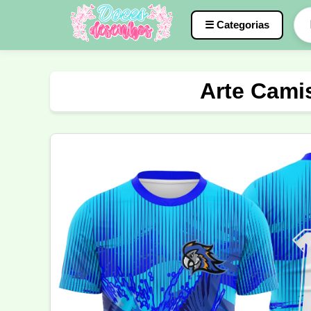
☰ Categorias
Caneca
InterClasse
Terceirão
Arte Camis
Molde de Costura
Professora
Fo
Carnaval
Natal
Natalina
Agr
Motocross
Ciclismo
Nail Design
Língua Portuguesa