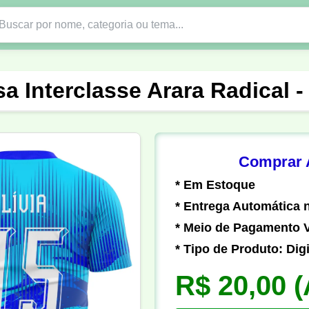
Nono Ano
Religião
DTF em PNG
Abad
a Interclasse Arara Radical 
nte
Formandos
Profissão
Festa Junina
o
Católica
Uniforme
Gamer
Vôlei
Comprar A
* Em Estoque
er
Pedagogia
Biologia
Geografia
Hi
* Entrega Automática n
* Meio de Pagamento V
* Tipo de Produto: Digi
R$ 20,00
(