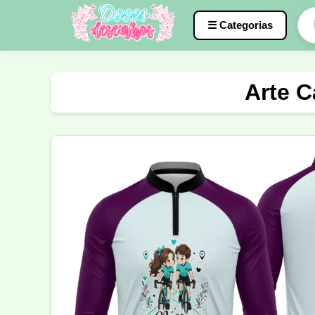
☰ Categorias
Caneca
InterClasse
Terceirão
Arte C
Molde de Costura
Professora
Fo
Carnaval
Natal
Natalina
Agr
Motocross
Ciclismo
Nail Design
Língua Portuguesa