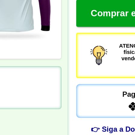
Comprar e
ATENÇ
físi
vende
Pag
👉 Siga a D