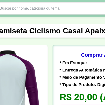
Nono Ano
Religião
DTF em PNG
Abad
amiseta Ciclismo Casal Apa
nte
Formandos
Profissão
Festa Junina
o
Católica
Uniforme
Gamer
Vôlei
Comprar A
* Em Estoque
er
Pedagogia
Biologia
Geografia
Hi
* Entrega Automática n
* Meio de Pagamento V
* Tipo de Produto: Digi
R$ 20,00
(