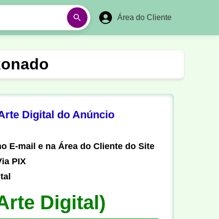
Área do Cliente
á
Aulas em Vídeos
ixonado
Ano Novo
Réveillon
Futebol Amador
Pesca
rte Digital do Anúncio
stória
Matemática
o E-mail e na Área do Cliente do Site
ia PIX
tal
Arte Digital)