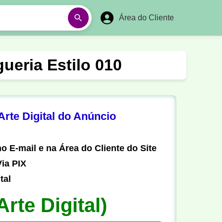
Área do Cliente
á
Aulas em Vídeos
eria Estilo 010
Ano Novo
Réveillon
Futebol Amador
Pesca
rte Digital do Anúncio
stória
Matemática
o E-mail e na Área do Cliente do Site
ia PIX
tal
Arte Digital)