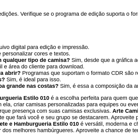
ições. Verifique se o programa de edição suporta o form
ivo digital para edição e impressão.
personalizar cores e textos.
m qualquer tipo de camisa?
Sim, desde que a gráfica ac
l e área do cliente para download.
a abrir?
Programas que suportam o formato CDR são 
s?
Sim, é ideal para isso.
mpa grande nas costas?
Sim, é essa a composição da ar
rgueria Estilo 010
é a escolha perfeita para quem que
ela, criar camisas personalizadas para equipes ou evento
marque presença com suas camisas exclusivas.
Arte Cam
te que fará você e seu grupo se destacarem. Aproveite p
te e Hamburgueria Estilo 010
é versátil, moderna e 
r dos melhores hambúrgueres. Aproveite a chance de ter