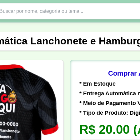
Nono Ano
Religião
DTF em PNG
Abad
mática Lanchonete e Hamburgu
nte
Formandos
Profissão
Festa Junina
o
Católica
Uniforme
Gamer
Vôlei
Comprar A
* Em Estoque
er
Pedagogia
Biologia
Geografia
Hi
* Entrega Automática n
* Meio de Pagamento V
* Tipo de Produto: Digi
R$ 20.00
(