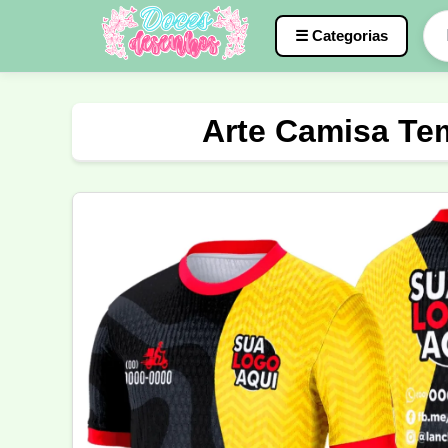
☰ Categorias
Caneca
InterClasse
Terceirão
Arte Camisa Te
Molde de Costura
Professora
Fo
Carnaval
Natal
Natalina
Agr
Motocross
Ciclismo
Nail Design
Língua Portuguesa