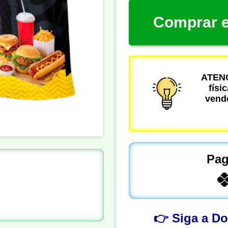
Comprar e
ATENÇ
físi
vende
Pag
👉 Siga a D