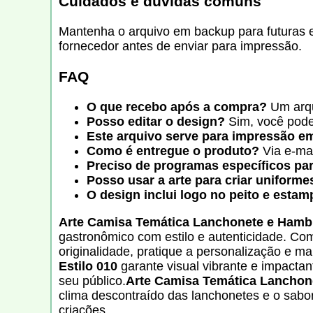
Cuidados e dúvidas comuns
Mantenha o arquivo em backup para futuras ed
fornecedor antes de enviar para impressão.
FAQ
O que recebo após a compra?
Um arqu
Posso editar o design?
Sim, você pode 
Este arquivo serve para impressão e
Como é entregue o produto?
Via e-mai
Preciso de programas específicos par
Posso usar a arte para criar uniforme
O design inclui logo no peito e esta
Arte Camisa Temática Lanchonete e Hambu
gastronômico com estilo e autenticidade. Com 
originalidade, pratique a personalização e 
Estilo 010
garante visual vibrante e impactan
seu público.
Arte Camisa Temática Lanchone
clima descontraído das lanchonetes e o sabo
criações.